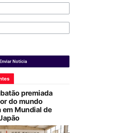
Enviar Notícia
ntes
ubatão premiada
or do mundo
a em Mundial de
 Japão