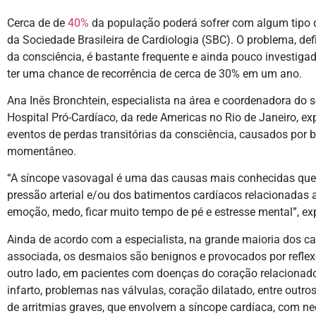
Cerca de de
40%
da população poderá sofrer com algum tipo 
da Sociedade Brasileira de Cardiologia (SBC). O problema, def
da consciência, é bastante frequente e ainda pouco investiga
ter uma chance de recorrência de cerca de 30% em um ano.
Ana Inês Bronchtein, especialista na área e coordenadora do 
Hospital Pró-Cardíaco, da rede Americas no Rio de Janeiro, ex
eventos de perdas transitórias da consciência, causados por ba
momentâneo.
“A síncope vasovagal é uma das causas mais conhecidas que 
pressão arterial e/ou dos batimentos cardíacos relacionadas ao
emoção, medo, ficar muito tempo de pé e estresse mental”, ex
Ainda de acordo com a especialista, na grande maioria dos c
associada, os desmaios são benignos e provocados por refle
outro lado, em pacientes com doenças do coração relacionad
infarto, problemas nas válvulas, coração dilatado, entre outro
de arritmias graves, que envolvem a síncope cardíaca, com n