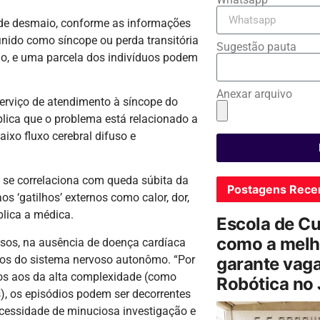
de desmaio, conforme as informações
inido como síncope ou perda transitória
Sugestão pauta
do, e uma parcela dos indivíduos podem
Anexar arquivo
serviço de atendimento à síncope do
plica que o problema está relacionado a
ixo fluxo cerebral difuso e
se correlaciona com queda súbita da
Postagens Rece
s ‘gatilhos’ externos como calor, dor,
plica a médica.
Escola de C
como a melh
asos, na ausência de doença cardíaca
xos do sistema nervoso autonômo. “Por
garante vag
os aos da alta complexidade (como
Robótica no
s), os episódios podem ser decorrentes
ecessidade de minuciosa investigação e