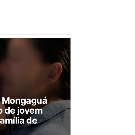
m Mongaguá
o de jovem
amília de