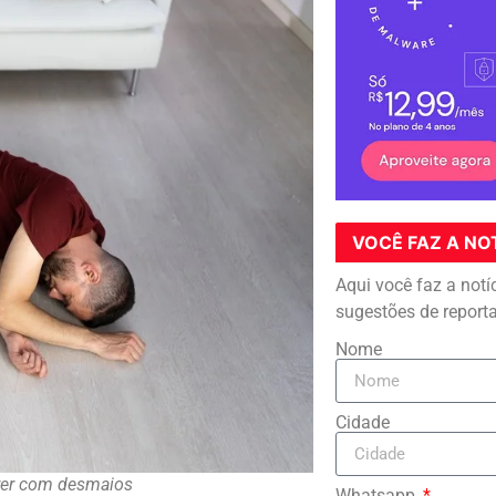
VOCÊ FAZ A NO
Aqui você faz a notí
sugestões de report
Nome
Cidade
rer com desmaios
Whatsapp