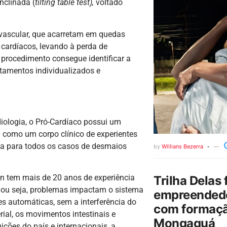
inclinada (
tilting table test),
voltado
vascular, que acarretam em quedas
 cardíacos, levando à perda de
 procedimento consegue identificar a
tamentos individualizados e
iologia, o Pró-Cardíaco possui um
m como um corpo clínico de experientes
ada para todos os casos de desmaios
by
Willians Bezerra
ein tem mais de 20 anos de experiência
Trilha Delas 
 ou seja, problemas impactam o sistema
empreendedo
s automáticas, sem a interferência do
com formaçã
rial, os movimentos intestinais e
Mongaguá
ções do país e internacionais, a