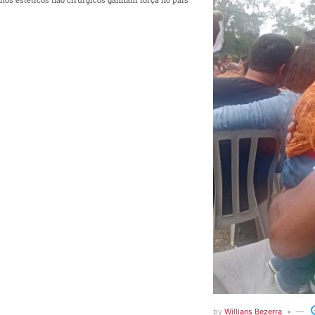
by
Willians Bezerra