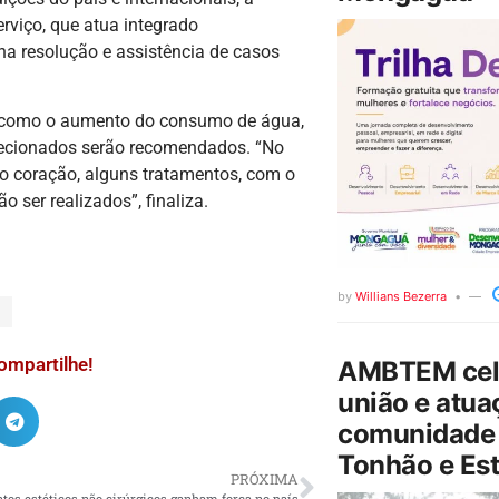
erviço, que atua integrado
na resolução e assistência de casos
s como o aumento do consumo de água,
irecionados serão recomendados. “No
o coração, alguns tratamentos, com o
o ser realizados”, finaliza.
by
Willians Bezerra
E
ompartilhe!
AMBTEM cele
união e atua
comunidade 
Tonhão e Est
PRÓXIMA
os estéticos não cirúrgicos ganham força no país