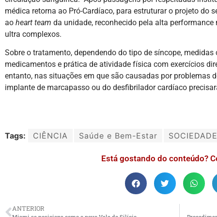
médica retorna ao Pró-Cardíaco, para estruturar o projeto do s
ao
heart team
da unidade, reconhecido pela alta performance 
ultra complexos.
Sobre o tratamento, dependendo do tipo de síncope, medida
medicamentos e prática de atividade física com exercícios d
entanto, nas situações em que são causadas por problemas d
implante de marcapasso ou do desfibrilador cardíaco precisarã
Tags:
CIÊNCIA
Saúde e Bem-Estar
SOCIEDAD
Está gostando do conteúdo? C
ANTERIOR
Miami se posiciona como o novo Vale do Silício
Procediment