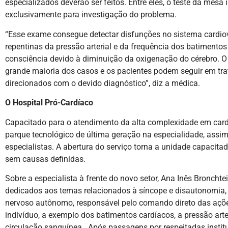
especializados deverão ser feitos. Entre eles, o teste da mesa 
exclusivamente para
investigação do problema.
“Esse exame consegue detectar disfunções no sistema cardio
repentinas da pressão arterial e da frequência dos batimentos
consciência devido à diminuição da oxigenação do cérebro. O
grande maioria dos casos e os pacientes podem seguir em tra
direcionados com o devido diagnóstico”, diz a médica.
O Hospital Pró-Cardíaco
Capacitado para o atendimento da alta complexidade em card
parque tecnológico de última geração na especialidade, assi
especialistas. A abertura do serviço torna a unidade capacit
sem causas definidas.
Sobre a especialista à frente do novo setor, Ana Inês Broncht
dedicados aos temas relacionados à síncope e disautonomia,
nervoso autônomo, responsável pelo comando direto das açõe
indivíduo, a exemplo dos batimentos cardíacos, a pressão arte
circulação sanguínea. Após passagens por respeitadas institui