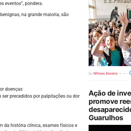
ses eventos”, pondera.
benignas, na grande maioria, são
by
Willians Bezerra
por doenças
Ação de inv
 ser precedidos por palpitações ou dor
promove ree
desaparecido
Guarulhos
 da história clínica, exames físicos e