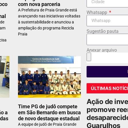
foco
com nova parceria
A Prefeitura de Praia Grande está
Whatsapp
nal
avançando nas iniciativas voltadas
 de
à sustentabilidade e anunciou a
çam
ampliação do programa Recicla
Sugestão pauta
Praia
cisa
Anexar arquivo
ÚLTIMAS NOTÍC
Ação de inv
Time PG de judô compete
promove ree
ão a
em São Bernardo em busca
desaparecido
idas
de novo destaque estadual
Guarulhos
A equipe de judô de Praia Grande