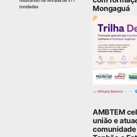
resultando na retirada de 311
Mongaguá
toneladas
by
Willians Bezerra
AMBTEM cele
união e atua
comunidade 