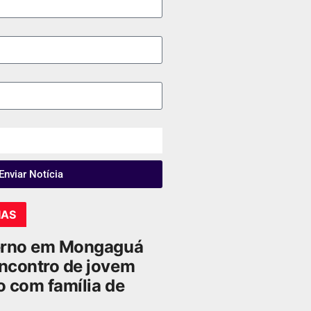
Enviar Notícia
IAS
erno em Mongaguá
ncontro de jovem
 com família de