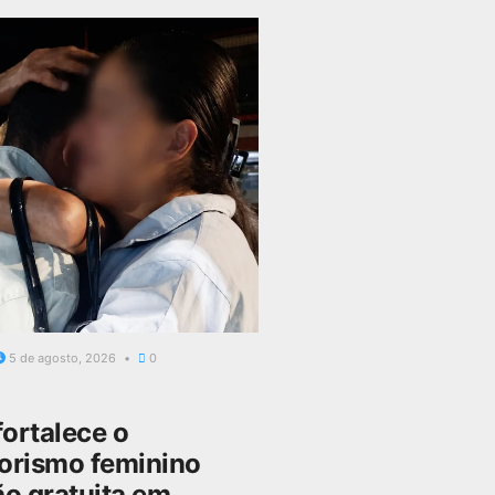
5 de agosto, 2026
0
fortalece o
rismo feminino
o gratuita em