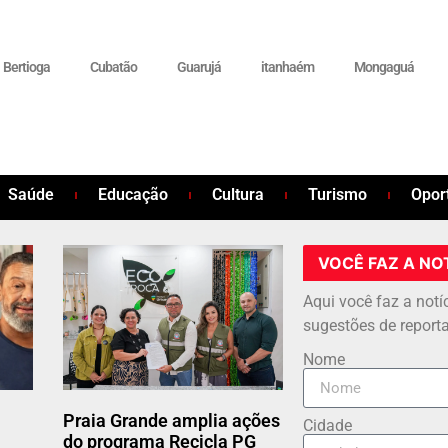
Bertioga
Cubatão
Guarujá
itanhaém
Mongaguá
Saúde
Educação
Cultura
Turismo
Opor
VOCÊ FAZ A NO
Aqui você faz a notí
sugestões de report
Nome
Praia Grande amplia ações
Cidade
do programa Recicla PG