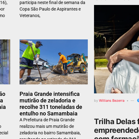
16),
participa neste final de semana da
por
Copa São Paulo de Aspirantes e
smo
Veteranos,
ão
Praia Grande intensifica
 a
mutirão de zeladoria e
by
Willians Bezerra
aia
recolhe 311 toneladas de
entulho no Samambaia
Trilha Delas 
A Prefeitura de Praia Grande
o
realizou mais um mutirão de
empreendedo
cial
zeladoria no bairro Samambaia,
com formaçã