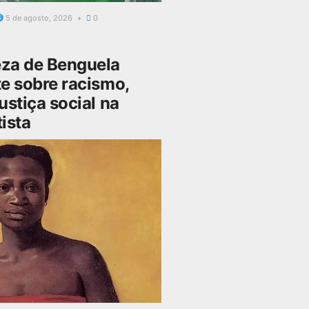
5 de agosto, 2026
0
za de Benguela
e sobre racismo,
ustiça social na
ista