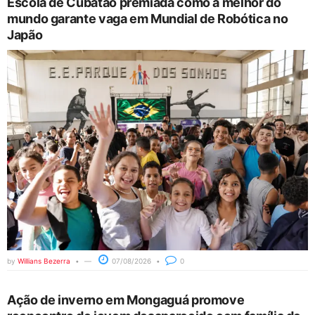
Escola de Cubatão premiada como a melhor do
mundo garante vaga em Mundial de Robótica no
Japão
by
Willians Bezerra
07/08/2026
0
Ação de inverno em Mongaguá promove