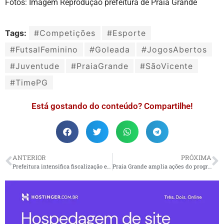
Fotos: Imagem Reprodução prefeitura de Praia Grande
Tags:
#Competições
#Esporte
#FutsalFeminino
#Goleada
#JogosAbertos
#Juventude
#PraiaGrande
#SãoVicente
#TimePG
Está gostando do conteúdo? Compartilhe!
ANTERIOR
PRÓXIMA
Prefeitura intensifica fiscalização e orientação a comerciantes em avenidas de Praia Grande
Praia Grande amplia ações do programa Recicla PG com nova parceria