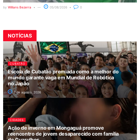
by
Willians Bezerra
05/08/2026
0
NOTÍCIAS
CUBATÃO
Escola de Cubatão premiada como a melhor do
mundo garante vaga em Mundial de Robótica
no Japão
7 de agosto, 2026
CIDADES
Ação de inverno em Mongaguá promove
reencontro de jovem desaparecido com família
de Guarulhos