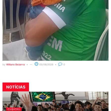
by
Willians Bezerra
05/08/2026
0
NOTÍCIAS
CUBATÃO