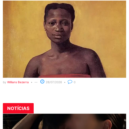
by
Willians Bezerra
28/07/2026
0
NOTÍCIAS