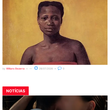
by
Willians Bezerra
28/07/2026
0
NOTÍCIAS