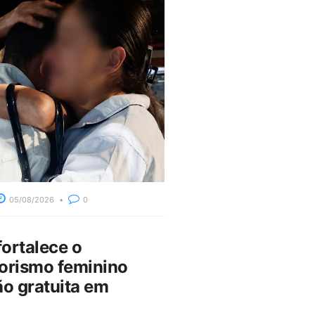
05/08/2026
0
fortalece o
rismo feminino
o gratuita em