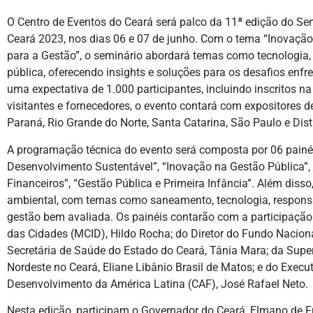
O Centro de Eventos do Ceará será palco da 11ª edição do Sem
Ceará 2023, nos dias 06 e 07 de junho. Com o tema “Inovaçã
para a Gestão”, o seminário abordará temas como tecnologia, 
pública, oferecendo insights e soluções para os desafios enf
uma expectativa de 1.000 participantes, incluindo inscritos n
visitantes e fornecedores, o evento contará com expositores de
Paraná, Rio Grande do Norte, Santa Catarina, São Paulo e Distr
A programação técnica do evento será composta por 06 painéis 
Desenvolvimento Sustentável”, “Inovação na Gestão Pública”,
Financeiros”, “Gestão Pública e Primeira Infância”. Além disso
ambiental, com temas como saneamento, tecnologia, responsa
gestão bem avaliada. Os painéis contarão com a participação 
das Cidades (MCID), Hildo Rocha; do Diretor do Fundo Nacion
Secretária de Saúde do Estado do Ceará, Tânia Mara; da Supe
Nordeste no Ceará, Eliane Libânio Brasil de Matos; e do Execu
Desenvolvimento da América Latina (CAF), José Rafael Neto.
Nesta edição, participam o Governador do Ceará, Elmano de Fre