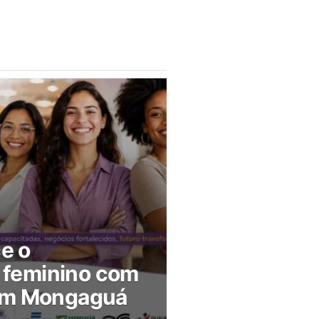
ce o
feminino com
 em Mongaguá