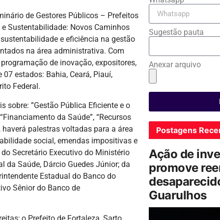
inário de Gestores Públicos – Prefeitos
o e Sustentabilidade: Novos Caminhos
Sugestão pauta
sustentabilidade e eficiência na gestão
rentados na área administrativa. Com
a programação de inovação, expositores,
Anexar arquivo
 07 estados: Bahia, Ceará, Piauí,
ito Federal.
sobre: ​​”Gestão Pública Eficiente e o
 “Financiamento da Saúde”, “Recursos
, haverá palestras voltadas para a área
Postagens Rece
bilidade social, emendas impositivas e
Ação de inv
do Secretário Executivo do Ministério
al da Saúde, Dárcio Guedes Júnior; da
promove ree
rintendente Estadual do Banco do
desaparecido
tivo Sênior do Banco de
Guarulhos
itas; o Prefeito de Fortaleza, Sarto