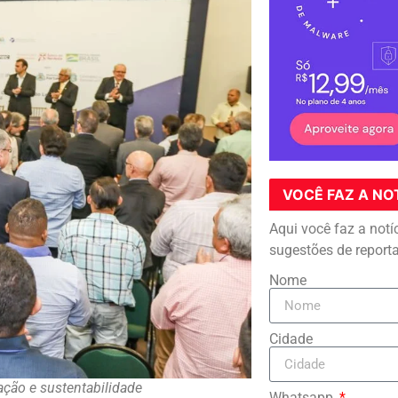
VOCÊ FAZ A NO
Aqui você faz a notí
sugestões de report
Nome
Cidade
ação e sustentabilidade
Whatsapp