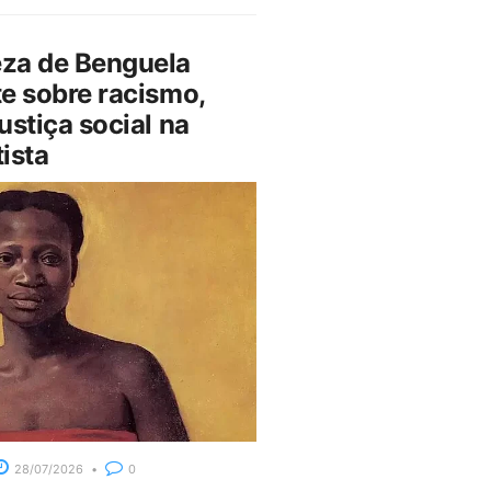
za de Benguela
e sobre racismo,
ustiça social na
ista
28/07/2026
0