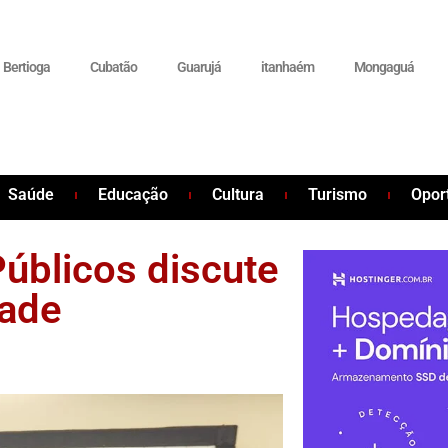
Bertioga
Cubatão
Guarujá
itanhaém
Mongaguá
Saúde
Educação
Cultura
Turismo
Opor
úblicos discute
dade