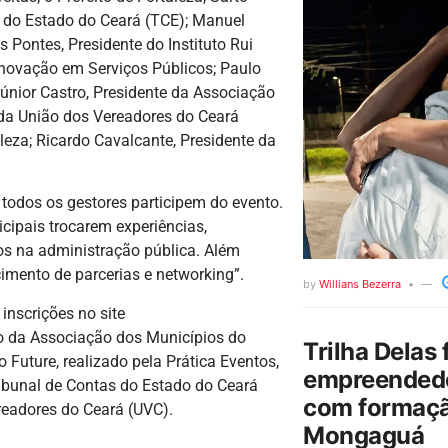
s do Estado do Ceará (TCE); Manuel
s Pontes, Presidente do Instituto Rui
Inovação em Serviços Públicos; Paulo
únior Castro, Presidente da Associação
 da União dos Vereadores do Ceará
leza; Ricardo Cavalcante, Presidente da
 todos os gestores participem do evento.
cipais trocarem experiências,
os na administração pública. Além
imento de parcerias e networking”.
by
Willians Bezerra
inscrições no site
o da Associação dos Municípios do
Trilha Delas 
 Future, realizado pela Prática Eventos,
empreendedo
Tribunal de Contas do Estado do Ceará
com formaçã
ereadores do Ceará (UVC).
Mongaguá