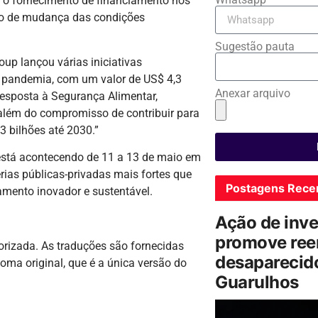
 o fornecimento de financiamento nos
xto de mudança das condições
Sugestão pauta
oup lançou várias iniciativas
a pandemia, com um valor de US$ 4,3
Anexar arquivo
esposta à Segurança Alimentar,
além do compromisso de contribuir para
 bilhões até 2030.”
 está acontecendo de 11 a 13 de maio em
rias públicas-privadas mais fortes que
Postagens Rece
mento inovador e sustentável.
Ação de inv
promove ree
torizada. As traduções são fornecidas
desaparecido
oma original, que é a única versão do
Guarulhos