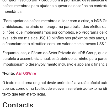
compromisso do Bank Group com a promoção de resiliência e
países membros para ajudar a superar os desafios no conte
monetárias.
“Para apoiar os países membros a lidar com a crise, o IsDB Gr
ambiciosas, incluindo um programa para tratar dos efeitos d
bilhões, que implementamos por completo, e o Programa de R
avaliado em mais de US$ 10 bilhões nos próximos três anos, 
o financiamento climático com um valor de pelo menos US$ 13
Enquanto isso, o Fórum do Setor Privado do IsDB Group, que
paralelo à assembleia anual, está abrindo caminho para parce
impulsionam o desenvolvimento inclusivo e apoiam o financia
*Fonte:
AETOSWire
O texto no idioma original deste anúncio é a versão oficial au
apenas como uma facilidade e devem se referir ao texto no idi
texto que tem efeito legal.
Contacts