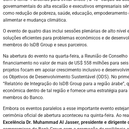
governamentais do alta escalão e executivos empresariais sêni
como redução de pobreza, saúde, educação, empoderamento d
alimentar e mudança climática.
O evento de quatro dias inclui sessões plenárias de alto nível 
soluções eficientes para problemas econômicos e de desenvo
membros do IsDB Group e seus parceiros.
Na abertura do evento na quarta-feira, a Reunião de Conselh
financiamento no valor de mais de US$ 558 milhões para seis
projetos focam em apoiar crescimento inclusivo e desenvolvim
os Objetivos de Desenvolvimento Sustentável (ODS). No prim
“Relatório de Integração do IsDB Group para a região árabe”,
econômica dentro de tal região e fornece uma estratégia para 
membros do Banco.
Embora os eventos paralelos a esse importante evento estej
cerimônia oficial de abertura aconteceu na quinta-feira. Ao real
Excelência Dr. Muhammad Al Jasser, presidente e dirigente 