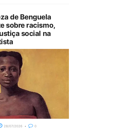
za de Benguela
e sobre racismo,
ustiça social na
ista
28/07/2026
0