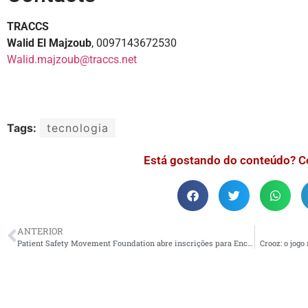
TRACCS
Walid El Majzoub
, 0097143672530
Walid.majzoub@traccs.net
Tags:
tecnologia
Está gostando do conteúdo? C
ANTERIOR
Patient Safety Movement Foundation abre inscrições para Encontro de Cúpula Mundi
Crooz: o jog