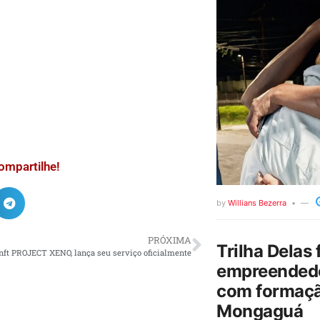
ompartilhe!
by
Willians Bezerra
PRÓXIMA
Trilha Delas 
o nft PROJECT XENO, lança seu serviço oficialmente
empreendedo
com formaçã
Mongaguá