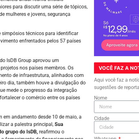
ores para discutir uma série de tópicos,
e mulheres e jovens, segurança
e simpósios técnicos para identificar
lvimento enfrentados pelos 57 países
o do IsDB Group aprovou um
 projetos nos países membros. Os
VOCÊ FAZ A NO
ento de infraestrutura, alinhados com
Aqui você faz a notí
eiro dia, também houve a divulgação do
sugestões de report
 que mede o progresso da integração
fortalecer o comércio entre os países
Nome
am em andamento desde 10 de maio, a
Cidade
izar a palestra principal,
Sua
do grupo do IsDB,
reafirmou o
Whatsapp