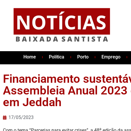
Home
Política
Porto
Emprego
Financiamento sustentá
Assembleia Anual 2023 
em Jeddah
17/05/2023
a
Com o tema “Parcerias para evitar crises”, a 48
edição da ass