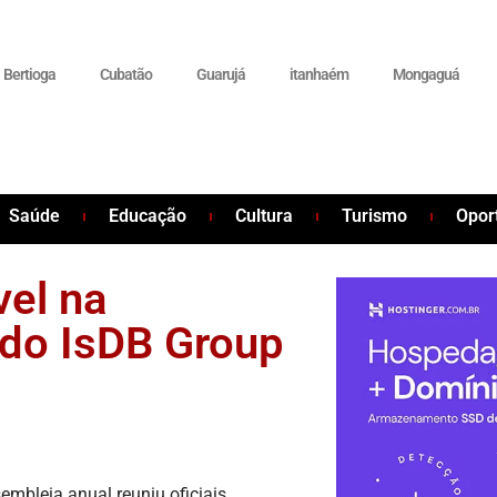
Bertioga
Cubatão
Guarujá
itanhaém
Mongaguá
Saúde
Educação
Cultura
Turismo
Opor
vel na
do IsDB Group
embleia anual reuniu oficiais