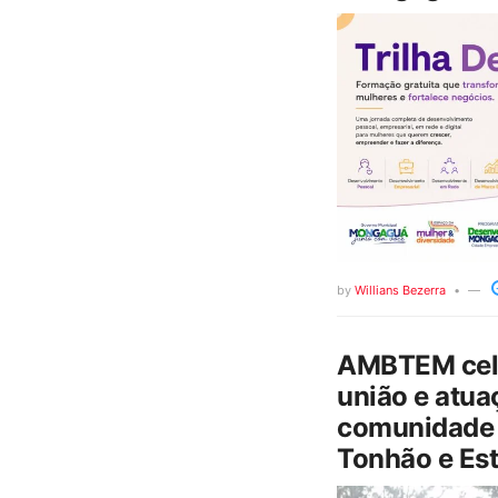
by
Willians Bezerra
AMBTEM cele
união e atua
comunidade 
Tonhão e Est