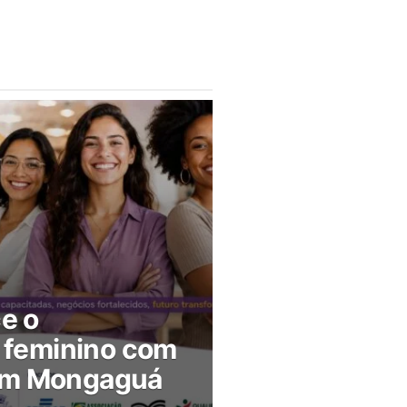
ce o
feminino com
 em Mongaguá