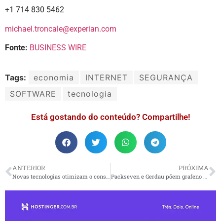
+1 714 830 5462
michael.troncale@experian.com
Fonte:
BUSINESS WIRE
Tags:
economia
INTERNET
SEGURANÇA
SOFTWARE
tecnologia
Está gostando do conteúdo? Compartilhe!
ANTERIOR
PRÓXIMA
Novas tecnologias otimizam o consumo de água em espaços residenciais
Packseven e Gerdau põem grafeno em filme plástico inédito