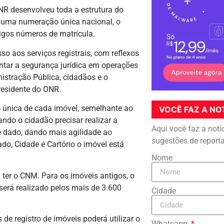
NR desenvolveu toda a estrutura do
a uma numeração única nacional, o
igos números de matrícula.
o aos serviços registrais, com reflexos
ntar a segurança jurídica em operações
nistração Pública, cidadãos e o
Presidente do ONR.
 única de cada imóvel, semelhante ao
VOCÊ FAZ A NO
ndo o cidadão precisar realizar a
Aqui você faz a notí
se dado, dando mais agilidade ao
sugestões de report
do, Cidade e Cartório o imóvel está
Nome
a ter o CNM. Para os imóveis antigos, o
será realizado pelos mais de 3.600
Cidade
s de registro de imóveis poderá utilizar o
Whatsapp