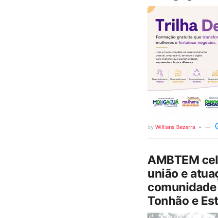
by
Willians Bezerra
AMBTEM cele
união e atua
comunidade 
Tonhão e Est