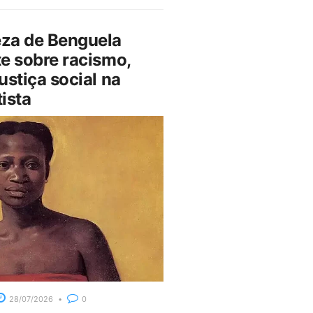
za de Benguela
e sobre racismo,
ustiça social na
ista
28/07/2026
0