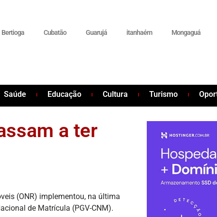
Bertioga
Cubatão
Guarujá
itanhaém
Mongaguá
Saúde
Educação
Cultura
Turismo
Opor
assam a ter
óveis (ONR) implementou, na última
 Nacional de Matrícula (PGV-CNM).