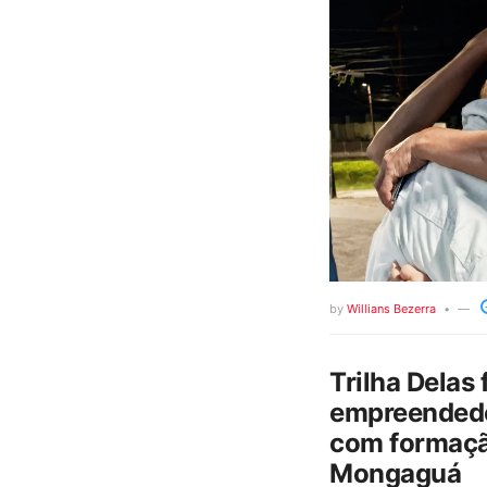
by
Willians Bezerra
Trilha Delas 
empreendedo
com formaçã
Mongaguá