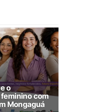
ce o
feminino com
 em Mongaguá