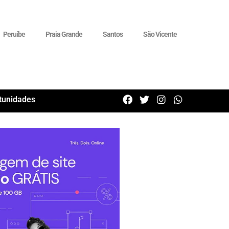
Peruíbe
Praia Grande
Santos
São Vicente
tunidades