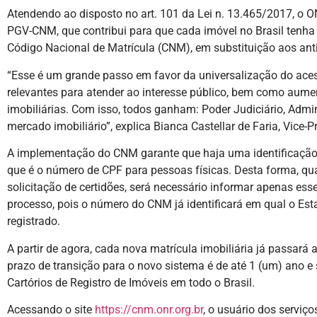
Atendendo ao disposto no art. 101 da Lei n. 13.465/2017, o O
PGV-CNM, que contribui para que cada imóvel no Brasil tenh
Código Nacional de Matrícula (CNM), em substituição aos ant
“Esse é um grande passo em favor da universalização do acess
relevantes para atender ao interesse público, bem como aume
imobiliárias. Com isso, todos ganham: Poder Judiciário, Admi
mercado imobiliário”, explica Bianca Castellar de Faria, Vice-
A implementação do CNM garante que haja uma identificação
que é o número de CPF para pessoas físicas. Desta forma, qua
solicitação de certidões, será necessário informar apenas es
processo, pois o número do CNM já identificará em qual o Esta
registrado.
A partir de agora, cada nova matrícula imobiliária já passará 
prazo de transição para o novo sistema é de até 1 (um) ano e 
Cartórios de Registro de Imóveis em todo o Brasil.
Acessando o site
https://cnm.onr.org.br
, o usuário dos serviço