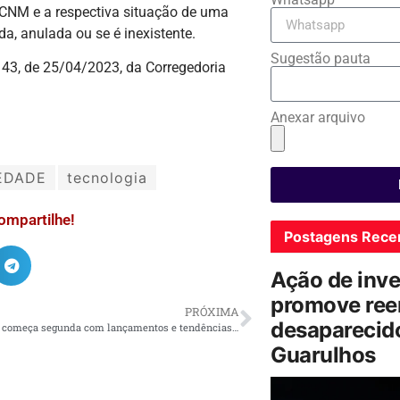
m CNM e a respectiva situação de uma
elada, anulada ou se é inexistente.
Sugestão pauta
43, de 25/04/2023, da Corregedoria
Anexar arquivo
EDADE
tecnologia
ompartilhe!
Postagens Rece
Ação de inv
promove ree
PRÓXIMA
desaparecido
BCB São Paulo começa segunda com lançamentos e tendências da coquetelaria
Guarulhos