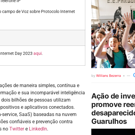
Telefone IP
no campo de Voz sobre Protocolo Internet
Internet Day 2023
aqui
.
by
Willians Bezerra
mações de maneira simples, contínua e
ormação e sua incomparável inteligência
Ação de inv
 dois bilhões de pessoas utilizam
promove ree
positivos e aplicativos conectados.
desaparecido
a-service, SaaS) baseadas na nuvem
Guarulhos
es confiáveis e prevenção contra
os no
Twitter
e
LinkedIn
.