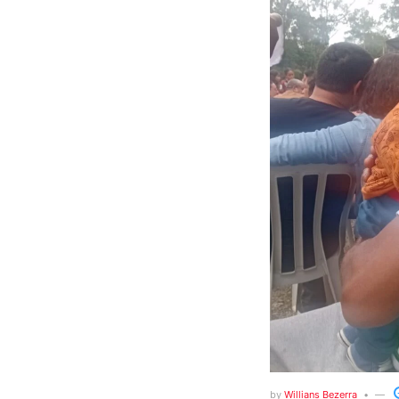
by
Willians Bezerra