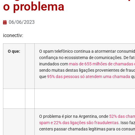
o problema
06/06/2023
iconectiv:
O que:
O spam telefônico continua a atormentar consumid
confiança no ecossistema de comunicações. De fat
inundados com
mais de 655 milhões de chamadas
sendo muitas destas ligações provenientes de fra
que
95% das pessoas só atendem uma chamada
qu
O problema é pior na Argentina, onde
52% das cham
spam e 22% das ligações são fraudulentas
. Isso fa
centers passar chamadas legítimas para os consu