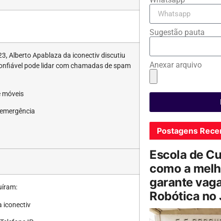
Sugestão pauta
3, Alberto Apablaza da iconectiv discutiu
Anexar arquivo
nfiável pode lidar com chamadas de spam
e móveis
 emergência
Postagens Rece
Escola de C
como a melh
garante vag
uíram:
Robótica no
 iconectiv