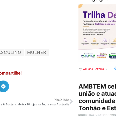
ASCULINO
MULHER
by
Willians Bezerra
ompartilhe!
AMBTEM cele
união e atua
comunidade 
PRÓXIMA
e & Buster’s abrirá 20 lojas na Índia e na Austrália
Tonhão e Est