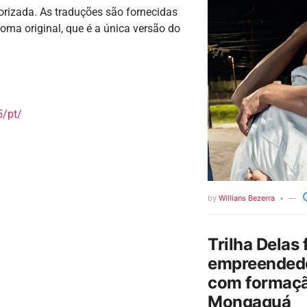
torizada. As traduções são fornecidas
oma original, que é a única versão do
/pt/
by
Willians Bezerra
Trilha Delas 
empreendedo
com formaçã
Mongaguá