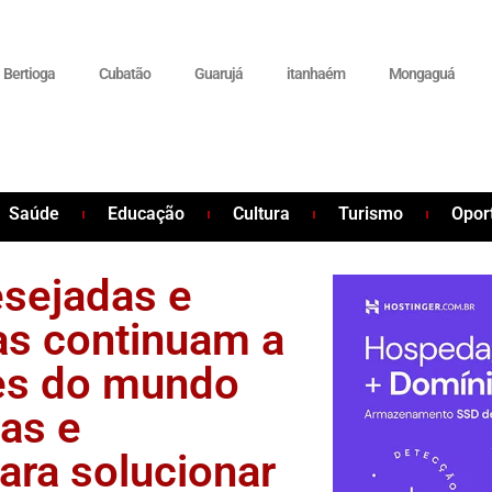
Bertioga
Cubatão
Guarujá
itanhaém
Mongaguá
Saúde
Educação
Cultura
Turismo
Opor
sejadas e
as continuam a
es do mundo
as e
ara solucionar