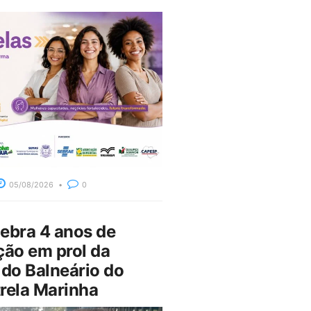
05/08/2026
0
bra 4 anos de
ção em prol da
do Balneário do
rela Marinha