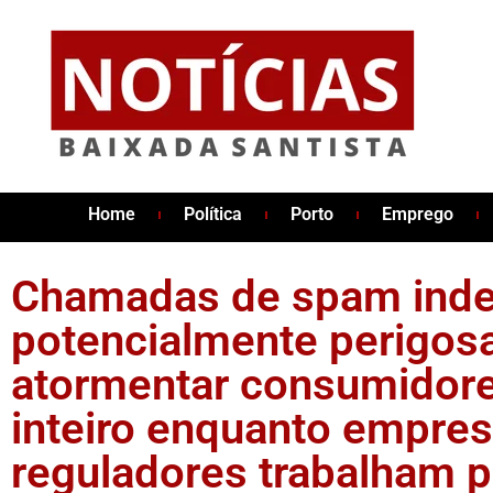
Home
Política
Porto
Emprego
Chamadas de spam inde
potencialmente perigos
atormentar consumidor
inteiro enquanto empres
reguladores trabalham p