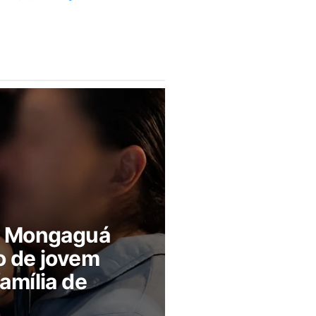
m Mongaguá
o de jovem
amília de