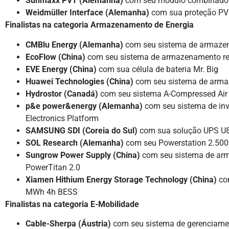
Sunmaxx PVT (Alemanha)
com seu módulo combinado
Weidmüller Interface (Alemanha)
com sua proteção PV I
Finalistas na categoria Armazenamento de Energia
CMBlu Energy (Alemanha)
com seu sistema de armazen
EcoFlow (China)
com seu sistema de armazenamento re
EVE Energy (China)
com sua célula de bateria Mr. Big
Huawei Technologies (China)
com seu sistema de arm
Hydrostor (Canadá)
com seu sistema A-Compressed Air 
p&e power&energy (Alemanha)
com seu sistema de inve
Electronics Platform
SAMSUNG SDI (Coreia do Sul)
com sua solução UPS U
SOL Research (Alemanha)
com seu Powerstation 2.500
Sungrow Power Supply (China)
com seu sistema de ar
PowerTitan 2.0
Xiamen Hithium Energy Storage Technology (China)
com
MWh 4h BESS
Finalistas na categoria E-Mobilidade
Cable-Sherpa (Áustria)
com seu sistema de gerenciame