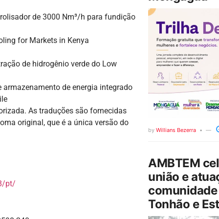
trolisador de 3000 Nm³/h para fundição
ling for Markets in Kenya
ração de hidrogênio verde do Low
e armazenamento de energia integrado
ile
torizada. As traduções são fornecidas
oma original, que é a única versão do
by
Willians Bezerra
AMBTEM cele
união e atua
/pt/
comunidade 
Tonhão e Est