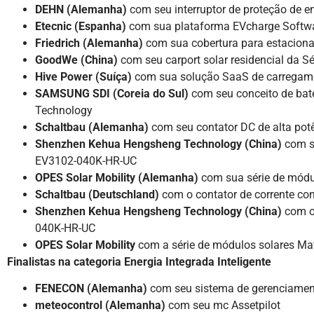
DEHN (Alemanha)
com seu interruptor de proteção de
Etecnic (Espanha)
com sua plataforma EVcharge Softwa
Friedrich (Alemanha)
com sua cobertura para estaci
GoodWe (China)
com seu carport solar residencial da Sé
Hive Power (Suíça)
com sua solução SaaS de carregame
SAMSUNG SDI (Coreia do Sul)
com seu conceito de bat
Technology
Schaltbau (Alemanha)
com seu contator DC de alta pot
Shenzhen Kehua Hengsheng Technology (China)
com s
EV3102-040K-HR-UC
OPES Solar Mobility (Alemanha)
com sua série de módu
Schaltbau (Deutschland)
com o contator de corrente co
Shenzhen Kehua Hengsheng Technology (China)
com o
040K-HR-UC
OPES Solar Mobility
com a série de módulos solares Mat
Finalistas na categoria Energia Integrada Inteligente
FENECON (Alemanha)
com seu sistema de gerenciame
meteocontrol (Alemanha)
com seu mc Assetpilot