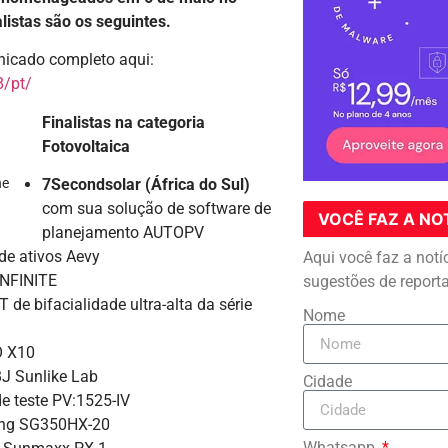
istas são os seguintes.
nicado completo aqui:
/pt/
Finalistas na categoria
Fotovoltaica
he
7Secondsolar (África do Sul)
com sua solução de software de
VOCÊ FAZ A NO
planejamento AUTOPV
de ativos Aevy
Aqui você faz a notí
INFINITE
sugestões de report
de bifacialidade ultra-alta da série
Nome
O X10
J Sunlike Lab
Cidade
e teste PV:1525-IV
ring SG350HX-20
Whatsapp