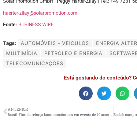
Solar Promotion GmbH | Peggy Härter-Zilay | Tel.: +49 7231 
haerter-zilay@solarpromotion.com
Fonte:
BUSINESS WIRE
Tags:
AUTOMÓVEIS - VEÍCULOS
ENERGIA ALTE
MULTIMÍDIA
PETRÓLEO E ENERGIA
SOFTWAR
TELECOMUNICAÇÕES
Está gostando do conteúdo? C
ANTERIOR
Brasil-Flórida reforça laços econômicos em evento de 10 anos do Conselho Empresa