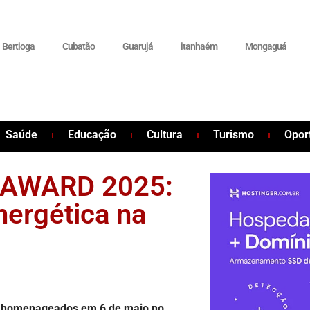
Bertioga
Cubatão
Guarujá
itanhaém
Mongaguá
Saúde
Educação
Cultura
Turismo
Opor
E AWARD 2025:
nergética na
o homenageados em 6 de maio no