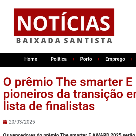
Home
Política
Porto
Emprego
O prêmio The smarter 
pioneiros da transição e
lista de finalistas
20/03/2025
Os vencedores do prêmio The smarter E AWARD 2025 serã