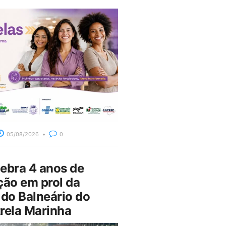
05/08/2026
0
bra 4 anos de
ção em prol da
do Balneário do
rela Marinha