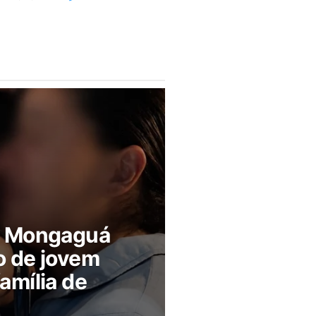
m Mongaguá
o de jovem
amília de