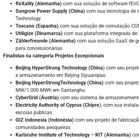
fleXality (Alemanha)
com sua solução de software fEn
Sungrow Power Supply (China)
com sua tecnologia de i
Technology
Toscano (Espanha)
com sua solução de comutação C
Utiligize (Dinamarca)
com sua plataforma integrada de 
Zählerfreunde (Alemanha)
com sua solução SaaS de ge
para concessionárias
Finalistas na categoria Projetos Excepcionais
Beijing HyperStrong Technology (China
) com seu proje
e armazenamento em Beijing Siyuanqiao
Beijing HyperStrongTechnology (China)
com seu projet
MW/1.000 MWh em Santanghu
CyberGrid (Áustria)
com seu sistema de armazenamento
Electricity Authority of Cyprus (Chipre
), com sua instal
escolas públicas
GIZ Indonesia (Indonésia)
com seu projeto de fabricação
comunidades pesqueiras
Karlsruhe Institute of Technology – KIT (Alemanha)
com