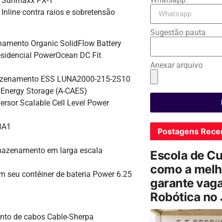
 Sunmaxx PX-1
nline contra raios e sobretensão
Sugestão pauta
amento Organic SolidFlow Battery
sidencial PowerOcean DC Fit
Anexar arquivo
azenamento ESS LUNA2000-215-2S10
Energy Storage (A-CAES)
rsor Scalable Cell Level Power
8A1
Postagens Rece
mazenamento em larga escala
Escola de C
como a melh
 seu contêiner de bateria Power 6.25
garante vag
Robótica no
nto de cabos Cable-Sherpa