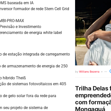
OMS baseada em IA
nversor formador de rede Stem Cell Grid
OMBI-PRO-MAX
Previsão e Investimento
renciamento de energia white label
to de estação integrada de carregamento
o de armazenamento de energia de 250
by
Willians Bezerra
 híbrido Theiß
ação de sistemas fotovoltaicos em 405
Trilha Delas 
empreendedo
 de gelo solar fora da rede para
com formaçã
 seu projeto de sistema de
Mongaguá