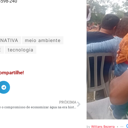
58598-240
RNATIVA
meio ambiente
E
tecnologia
ompartilhe!
PRÓXIMA
Ecolab cumpre o compromisso de economizar água na era histórica da IA
by
Willians Bezerra