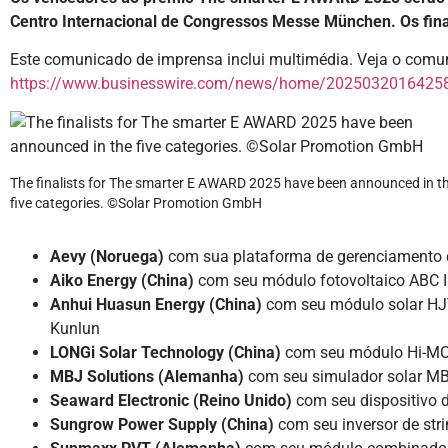
Centro Internacional de Congressos Messe München. Os final
Este comunicado de imprensa inclui multimédia. Veja o comu
https://www.businesswire.com/news/home/20250320164258
The finalists for The smarter E AWARD 2025 have been announced in t
five categories. ©Solar Promotion GmbH
Aevy (Noruega)
com sua plataforma de gerenciamento 
Aiko Energy (China)
com seu módulo fotovoltaico ABC 
Anhui Huasun Energy (China)
com seu módulo solar HJT 
Kunlun
LONGi Solar Technology (China)
com seu módulo Hi-M
MBJ Solutions (Alemanha)
com seu simulador solar MB
Seaward Electronic (Reino Unido)
com seu dispositivo d
Sungrow Power Supply (China)
com seu inversor de st