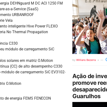
 energia DEHNguard M DC ACI 1250 FM
re-as-a-Service (SaaS)
onamento URBANROOF
rie Vela
nto inteligente Hive Power FLEXO
eria No Thermal Propagation
ência C330
eu módulo de carregamento SiC
los solares em matriz O.Motion
by
Willians Bezerra
ntínua (CC) de alto desempenho C330
 módulo de carregamento SiC EV3102-
Ação de inv
promove ree
rix O.Motion
desaparecido
Guarulhos
nto de energia FEMS FENECON