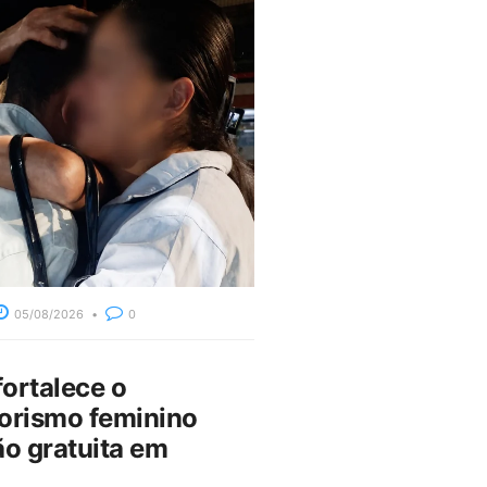
05/08/2026
0
fortalece o
rismo feminino
o gratuita em