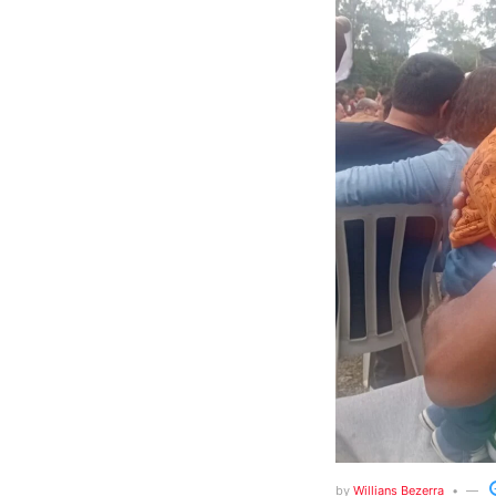
by
Willians Bezerra