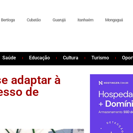
Bertioga
Cubatão
Guarujá
itanhaém
Mongaguá
Saúde
Educação
Cultura
Turismo
Opor
se adaptar à
esso de