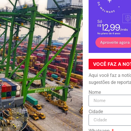
VOCÊ FAZ A NO
Aqui você faz a notí
sugestões de report
Nome
Cidade
Whatsapp