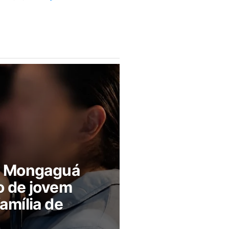
m Mongaguá
o de jovem
amília de