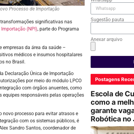
 Novo Processo de Importação
Sugestão pauta
transformações significativas nas
 Importação (NPI)
, parte do Programa
Anexar arquivo
ue empresas da área da saúde –
sitivos médicos e insumos hospitalares
s no Brasil.
 da Declaração Única de Importação
Postagens Rece
 autorizações por meio do módulo LPCO
 integração com órgãos anuentes, como
Escola de C
das equipes responsáveis pelas operações
como a melh
garante vag
o novo processo para evitar atrasos e
Robótica no
ntegração com os sistemas públicos, é
 Alex Sandro Santos, coordenador de