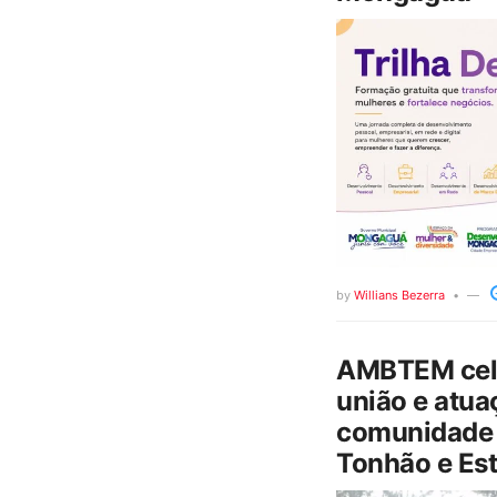
by
Willians Bezerra
AMBTEM cele
união e atua
comunidade 
Tonhão e Est