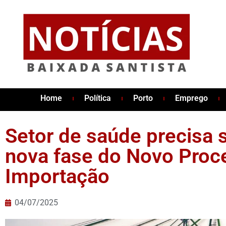
Home
Política
Porto
Emprego
Setor de saúde precisa 
nova fase do Novo Proc
Importação
04/07/2025