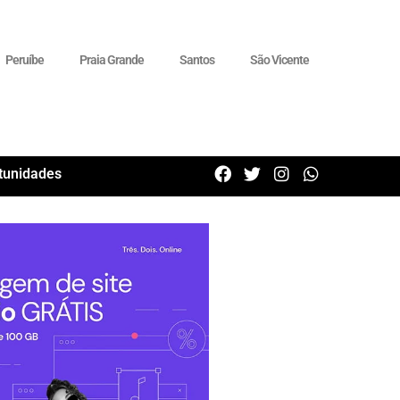
Peruíbe
Praia Grande
Santos
São Vicente
tunidades