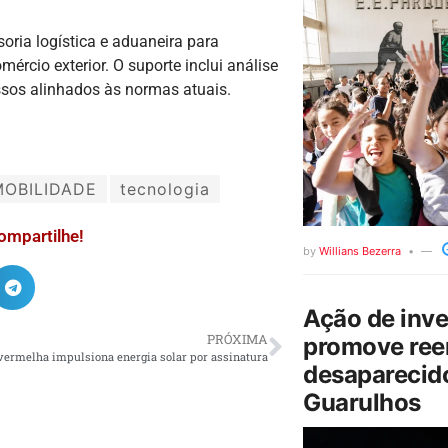
oria logística e aduaneira para
rcio exterior. O suporte inclui análise
essos alinhados às normas atuais.
MOBILIDADE
tecnologia
ompartilhe!
by
Willians Bezerra
Ação de inv
PRÓXIMA
promove ree
vermelha impulsiona energia solar por assinatura
desaparecido
Guarulhos