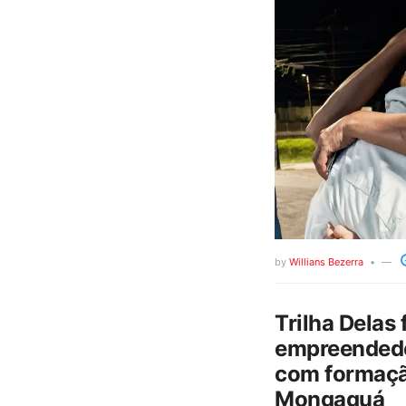
by
Willians Bezerra
Trilha Delas 
empreendedo
com formaçã
Mongaguá