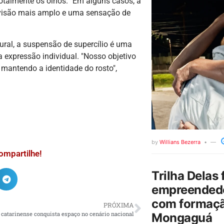
totalmente os olhos. "Em alguns casos, a
 visão mais amplo e uma sensação de
ural, a suspensão de supercílio é uma
a expressão individual. "Nosso objetivo
l, mantendo a identidade do rosto",
by
Willians Bezerra
ompartilhe!
Trilha Delas 
empreendedo
com formaçã
PRÓXIMA
 catarinense conquista espaço no cenário nacional
Mongaguá