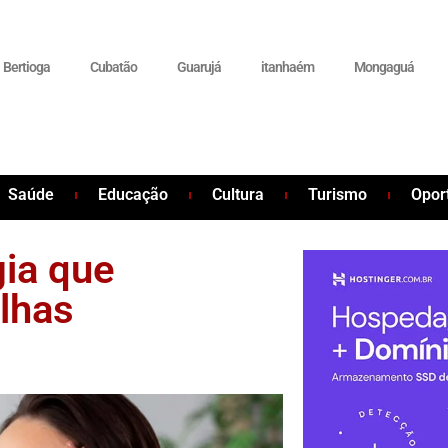
Bertioga
Cubatão
Guarujá
itanhaém
Mongaguá
Saúde
Educação
Cultura
Turismo
Opor
gia que
lhas