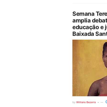
Semana Tere
amplia debat
educação e j
Baixada Sant
by
Willians Bezerra