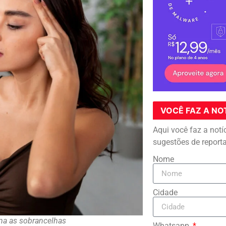
VOCÊ FAZ A NO
Aqui você faz a notí
sugestões de report
Nome
Cidade
ona as sobrancelhas
Whatsapp