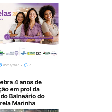
05/08/2026
0
bra 4 anos de
ção em prol da
do Balneário do
rela Marinha