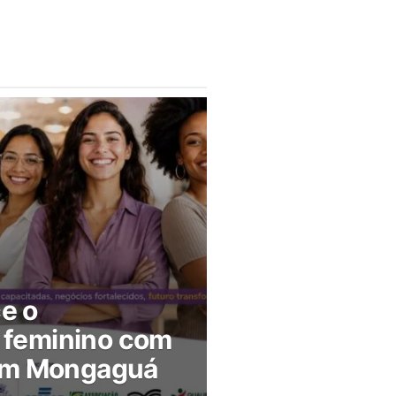
ce o
feminino com
 em Mongaguá