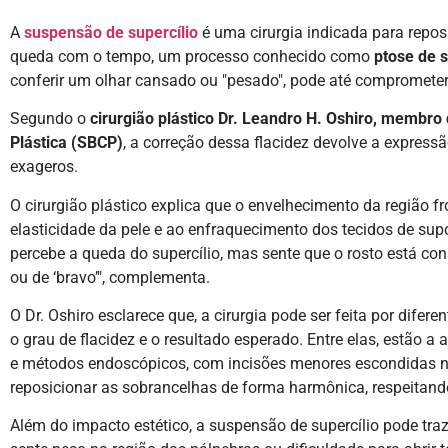
A
suspensão de supercílio
é uma cirurgia indicada para repo
queda com o tempo, um processo conhecido como
ptose de s
conferir um olhar cansado ou "pesado", pode até compromete
Segundo o
cirurgião plástico Dr. Leandro H. Oshiro, membro 
Plástica (SBCP)
, a correção dessa flacidez devolve a express
exageros.
O cirurgião plástico explica que o envelhecimento da região fr
elasticidade da pele e ao enfraquecimento dos tecidos de supo
percebe a queda do supercílio, mas sente que o rosto está c
ou de ‘bravo’", complementa.
O Dr. Oshiro esclarece que, a cirurgia pode ser feita por difer
o grau de flacidez e o resultado esperado. Entre elas, estão a 
e métodos endoscópicos, com incisões menores escondidas no
reposicionar as sobrancelhas de forma harmônica, respeitand
Além do impacto estético, a suspensão de supercílio pode tra