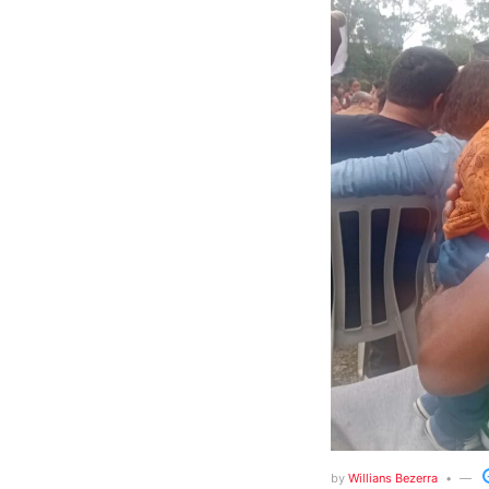
by
Willians Bezerra