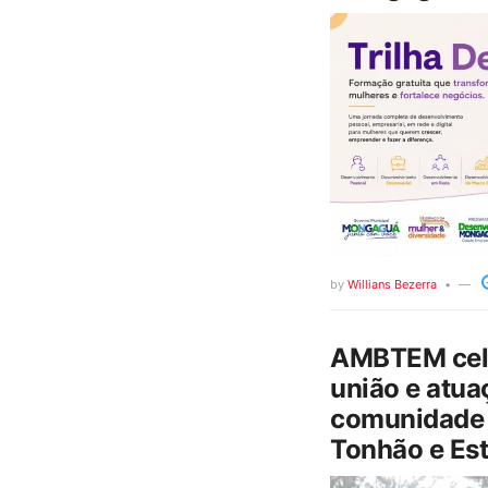
by
Willians Bezerra
AMBTEM cele
união e atua
comunidade 
Tonhão e Est