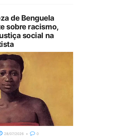
za de Benguela
e sobre racismo,
ustiça social na
ista
28/07/2026
0