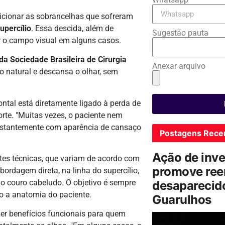
sicionar as sobrancelhas que sofreram
upercílio
. Essa descida, além de
Sugestão pauta
r o campo visual em alguns casos.
da Sociedade Brasileira de Cirurgia
Anexar arquivo
ão natural e descansa o olhar, sem
ontal está diretamente ligado à perda de
rte. "Muitas vezes, o paciente nem
onstantemente com aparência de cansaço
Postagens Rece
Ação de inv
entes técnicas, que variam de acordo com
promove ree
abordagem direta, na linha do supercílio,
 couro cabeludo. O objetivo é sempre
desaparecido
o a anatomia do paciente.
Guarulhos
zer benefícios funcionais para quem