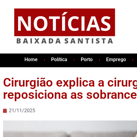
Home
Política
Porto
Emprego
Cirurgião explica a cirur
reposiciona as sobrance
21/11/2025