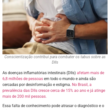
Conscientização contribui para combater os tabus sobre as
DIIs
As doenças inflamatórias intestinais (DIIs)
afetam mais de
6,8 milhões de pessoas
em todo o mundo e ainda são
cercadas por desinformação e estigma.
No Brasil, a
prevalência das DIIs cresce cerca de 15% ao ano e já atinge
mais de 200 mil pessoas.
Essa falta de conhecimento pode atrasar o diagnóstico e o