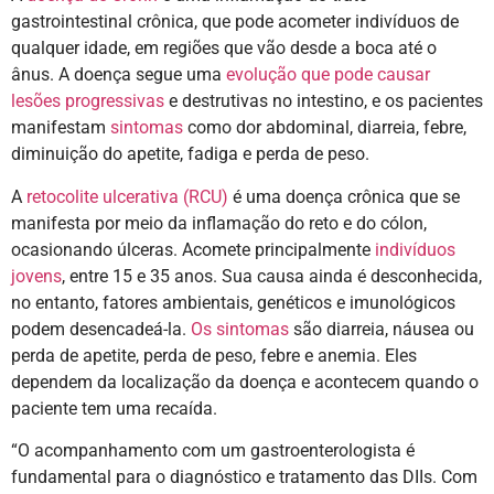
gastrointestinal crônica, que pode acometer indivíduos de
qualquer idade, em regiões que vão desde a boca até o
ânus. A doença segue uma
evolução que pode causar
lesões progressivas
e destrutivas no intestino, e os pacientes
manifestam
sintomas
como dor abdominal, diarreia, febre,
diminuição do apetite, fadiga e perda de peso.
A
retocolite ulcerativa (RCU)
é uma doença crônica que se
manifesta por meio da inflamação do reto e do cólon,
ocasionando úlceras. Acomete principalmente
indivíduos
jovens
, entre 15 e 35 anos. Sua causa ainda é desconhecida,
no entanto, fatores ambientais, genéticos e imunológicos
podem desencadeá-la.
Os sintomas
são diarreia, náusea ou
perda de apetite, perda de peso, febre e anemia. Eles
dependem da localização da doença e acontecem quando o
paciente tem uma recaída.
“O acompanhamento com um gastroenterologista é
fundamental para o diagnóstico e tratamento das DIIs. Com