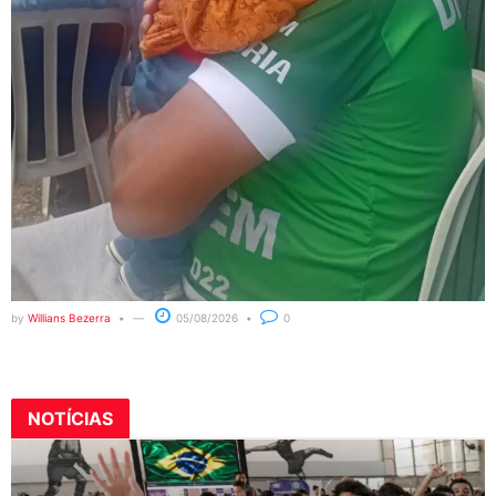
by
Willians Bezerra
05/08/2026
0
NOTÍCIAS