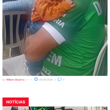
by
Willians Bezerra
05/08/2026
0
NOTÍCIAS