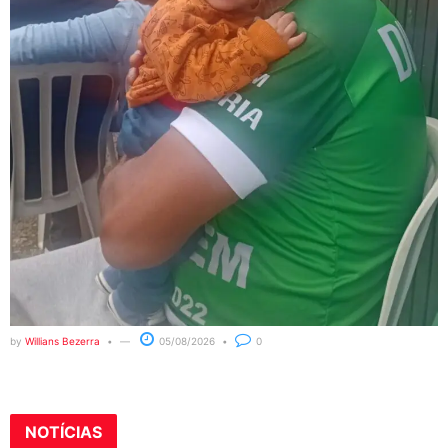
by
Willians Bezerra
05/08/2026
0
NOTÍCIAS