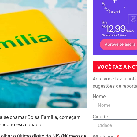
VOCÊ FAZ A NO
Aqui você faz a notí
sugestões de report
Nome
Cidade
a a se chamar Bolsa Família, começam
lendário escalonado.
e olhar o último dígito do NIS (Número de
Whatsapp