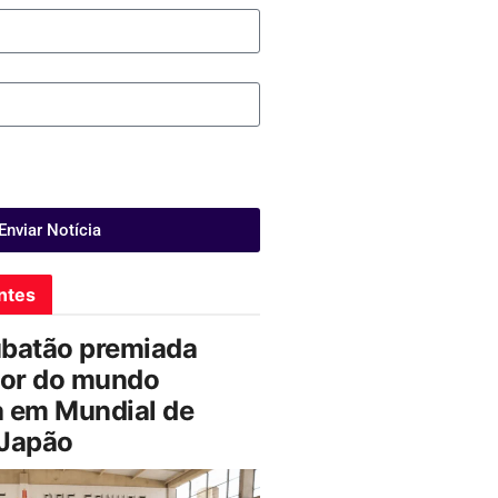
Enviar Notícia
ntes
ubatão premiada
or do mundo
a em Mundial de
 Japão