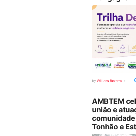
by
Willians Bezerra
AMBTEM cele
união e atua
comunidade 
Tonhão e Est