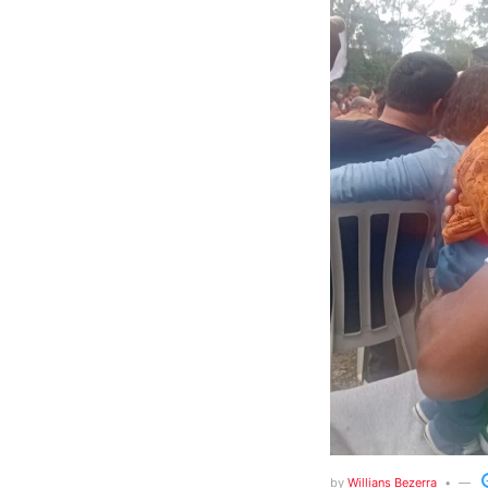
by
Willians Bezerra