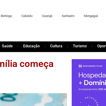
Bertioga
Cubatão
Guarujá
itanhaém
Mongaguá
Saúde
Educação
Cultura
Turismo
Opor
mília começa