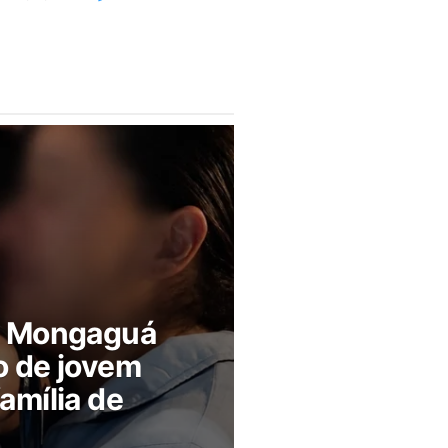
m Mongaguá
o de jovem
amília de