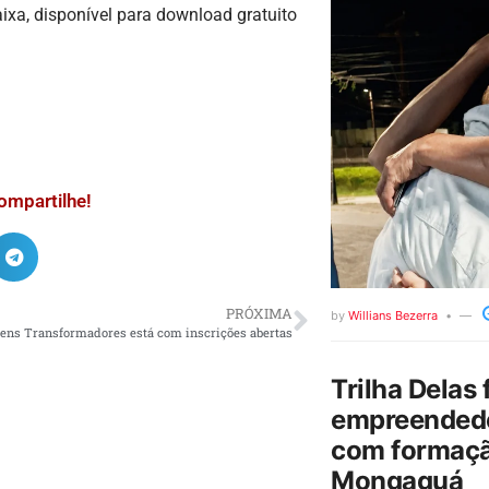
Caixa, disponível para download gratuito
ompartilhe!
PRÓXIMA
by
Willians Bezerra
ens Transformadores está com inscrições abertas
Trilha Delas 
empreendedo
com formaçã
Mongaguá