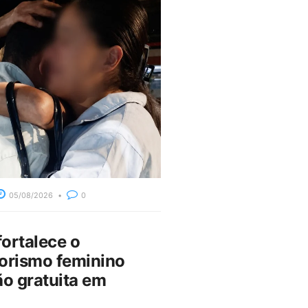
05/08/2026
0
fortalece o
rismo feminino
o gratuita em