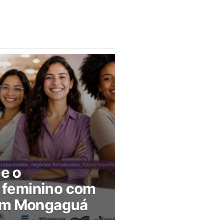
ce o
feminino com
 em Mongaguá