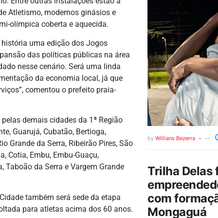
o. Entre outras instalações estão a
de Atletismo, modernos ginásios e
emi-olímpica coberta e aquecida.
 história uma edição dos Jogos
pansão das políticas públicas na área
dado nesse cenário. Será uma linda
mentação da economia local, já que
viços”, comentou o prefeito praia-
 pelas demais cidades da 1ª Região
te, Guarujá, Cubatão, Bertioga,
by
Willians Bezerra
o Grande da Serra, Ribeirão Pires, São
ba, Cotia, Embu, Embu-Guaçu,
rra, Taboão da Serra e Vargem Grande
Trilha Delas 
empreendedo
com formaçã
a Cidade também será sede da etapa
oltada para atletas acima dos 60 anos.
Mongaguá