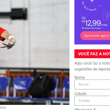
VOCÊ FAZ A NO
Aqui você faz a notí
sugestões de report
Nome
Cidade
uivo
Whatsapp