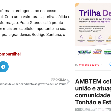
eafirma o protagonismo do nosso
nal. Com uma estrutura esportiva sólida e
sformação, Praia Grande está pronta
ver mais um capítulo importante na sua
zer praia-grandense, Rodrigo Santana, o
.
ompartilhe!
by
Willians Bezerra
PRÓXIMA
AMBTEM cele
addad deve ser candidato ao governo de São Paulo
união e atua
comunidade 
Tonhão e Est