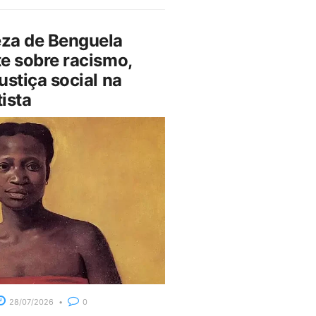
za de Benguela
e sobre racismo,
ustiça social na
ista
28/07/2026
0