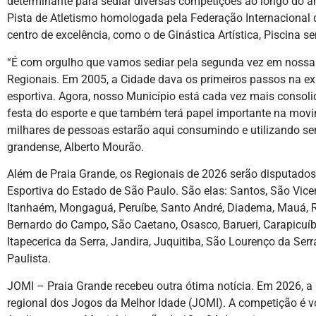
determinante para sediar diversas competições ao longo do an
Pista de Atletismo homologada pela Federação Internacional 
centro de excelência, como o de Ginástica Artística, Piscina s
“É com orgulho que vamos sediar pela segunda vez em nossa
Regionais. Em 2005, a Cidade dava os primeiros passos na ex
esportiva. Agora, nosso Município está cada vez mais consoli
festa do esporte e que também terá papel importante na movi
milhares de pessoas estarão aqui consumindo e utilizando ser
grandense, Alberto Mourão.
Além de Praia Grande, os Regionais de 2026 serão disputados
Esportiva do Estado de São Paulo. São elas: Santos, São Vicen
Itanhaém, Mongaguá, Peruíbe, Santo André, Diadema, Mauá, Ri
Bernardo do Campo, São Caetano, Osasco, Barueri, Carapicuí
Itapecerica da Serra, Jandira, Juquitiba, São Lourenço da Se
Paulista.
JOMI – Praia Grande recebeu outra ótima notícia. Em 2026, 
regional dos Jogos da Melhor Idade (JOMI). A competição é v