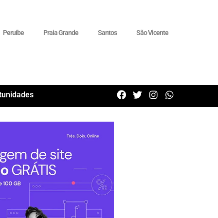
Peruíbe
Praia Grande
Santos
São Vicente
tunidades