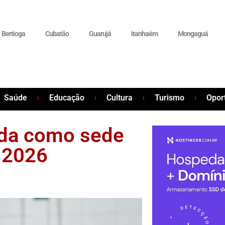
Bertioga
Cubatão
Guarujá
itanhaém
Mongaguá
Saúde
Educação
Cultura
Turismo
Opor
ada como sede
 2026