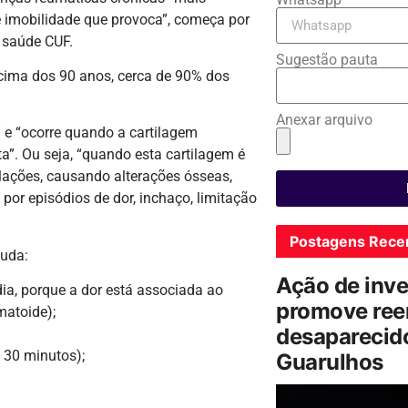
 imobilidade que provoca”, começa por
e saúde CUF.
Sugestão pauta
cima dos 90 anos, cerca de 90% dos
Anexar arquivo
” e “ocorre quando a cartilagem
”. Ou seja, “quando esta cartilagem é
ulações, causando alterações ósseas,
or episódios de dor, inchaço, limitação
Postagens Rece
juda:
Ação de inv
ia, porque a dor está associada ao
promove ree
matoide);
desaparecido
a 30 minutos);
Guarulhos