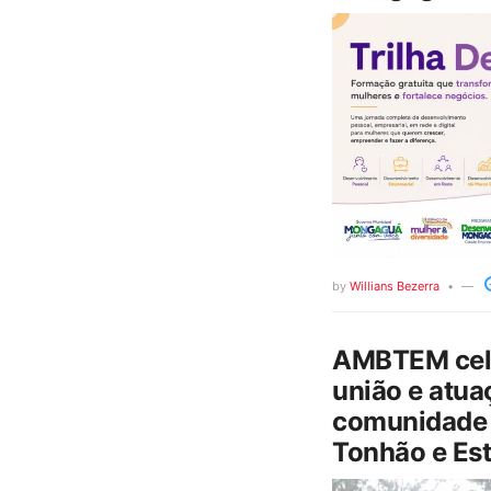
by
Willians Bezerra
AMBTEM cele
união e atua
comunidade 
Tonhão e Est