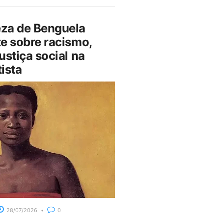
za de Benguela
e sobre racismo,
ustiça social na
ista
28/07/2026
0