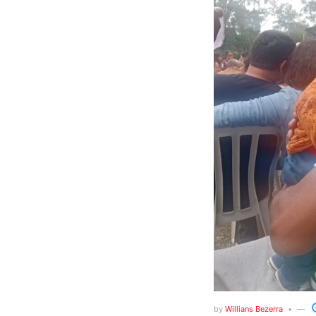
by
Willians Bezerra