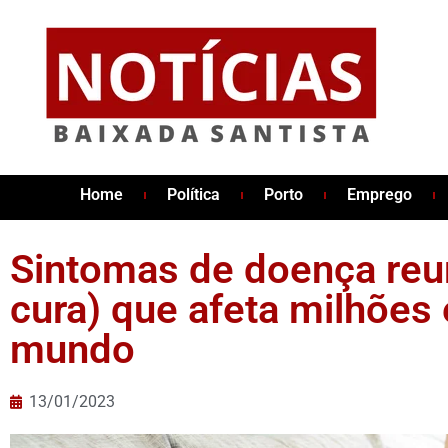
Home
Política
Porto
Emprego
Sintomas de doença reu
cura) que afeta milhões
mundo
13/01/2023