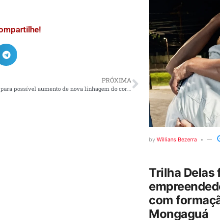
ompartilhe!
PRÓXIMA
Fiocruz alerta para possível aumento de nova linhagem do coronavírus
by
Willians Bezerra
Trilha Delas 
empreendedo
com formaçã
Mongaguá