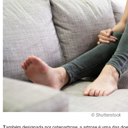
© Shutterstock
T
ambém designada por osteoartrose, a artrose é uma das do