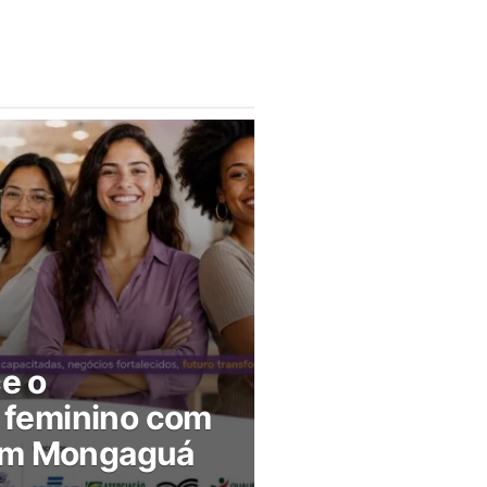
ce o
feminino com
 em Mongaguá