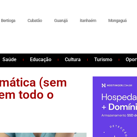
Bertioga
Cubatão
Guarujá
itanhaém
Mongaguá
Saúde
Educação
Cultura
Turismo
Opor
mática (sem
 em todo o