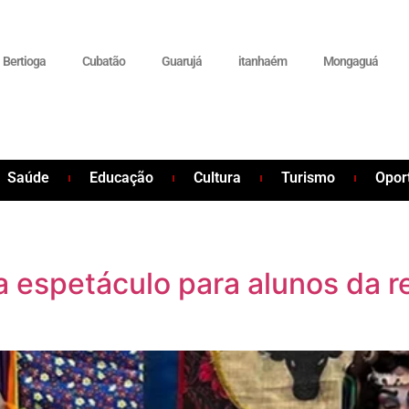
Bertioga
Cubatão
Guarujá
itanhaém
Mongaguá
Saúde
Educação
Cultura
Turismo
Opor
a espetáculo para alunos da r