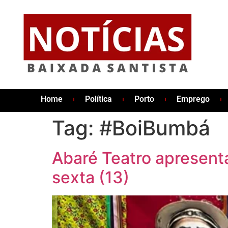
Home
Política
Porto
Emprego
Tag:
#BoiBumbá
Abaré Teatro apresent
sexta (13)