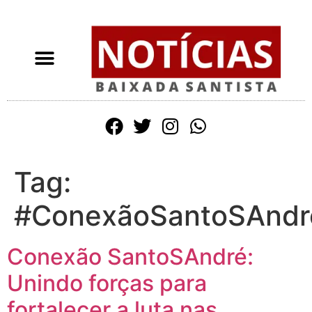
Tag:
#ConexãoSantoSAndr
Conexão SantoSAndré:
Unindo forças para
fortalecer a luta nas