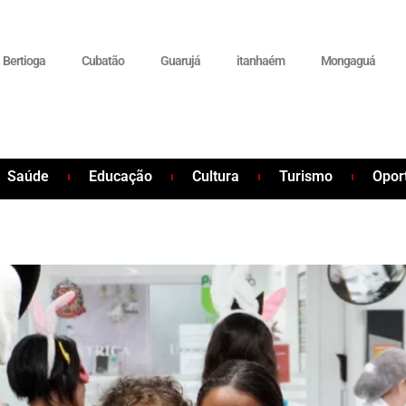
Bertioga
Cubatão
Guarujá
itanhaém
Mongaguá
Saúde
Educação
Cultura
Turismo
Opor