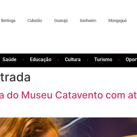
Bertioga
Cubatão
Guarujá
itanhaém
Mongaguá
Saúde
Educação
Cultura
Turismo
Opor
trada
a do Museu Catavento com ati