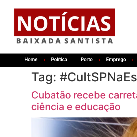
Home
Política
Porto
Emprego
Tag:
#CultSPNaEs
Cubatão recebe carret
ciência e educação