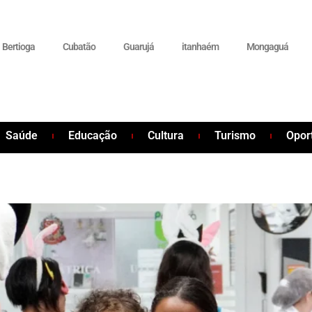
Bertioga
Cubatão
Guarujá
itanhaém
Mongaguá
Saúde
Educação
Cultura
Turismo
Opor