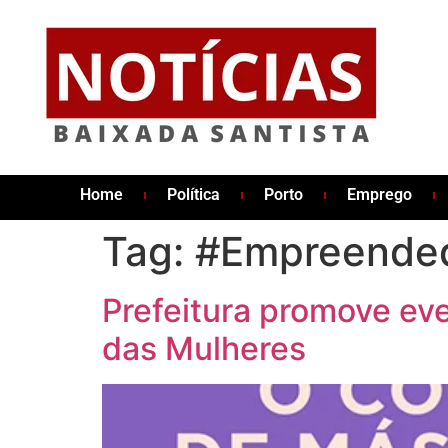
Home
Política
Porto
Emprego
Tag:
#Empreended
Prefeitura promove e
das Mulheres