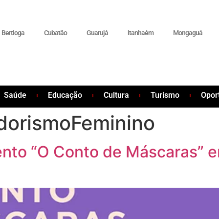
Bertioga
Cubatão
Guarujá
itanhaém
Mongaguá
Saúde
Educação
Cultura
Turismo
Opor
orismoFeminino
vento “O Conto de Máscaras”