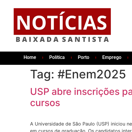
Home
Política
Porto
Emprego
Tag:
#Enem2025
USP abre inscrições 
cursos
A Universidade de São Paulo (USP) iniciou ne
em cursos de graduação. Os candidatos inter