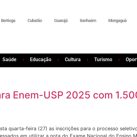
Bertioga
Cubatão
Guarujá
itanhaém
Mongaguá
Saúde
Educação
Cultura
Turismo
Opor
para Enem-USP 2025 com 1.50
sta quarta-feira (27) as inscrições para o processo selet
essados em utilizar a nota do Exame Nacional do Ensino 