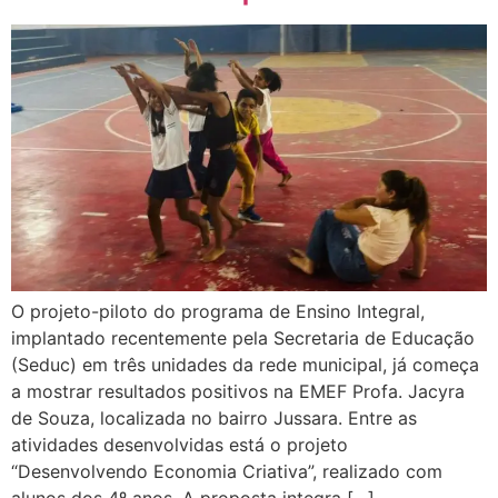
O projeto-piloto do programa de Ensino Integral,
implantado recentemente pela Secretaria de Educação
(Seduc) em três unidades da rede municipal, já começa
a mostrar resultados positivos na EMEF Profa. Jacyra
de Souza, localizada no bairro Jussara. Entre as
atividades desenvolvidas está o projeto
“Desenvolvendo Economia Criativa”, realizado com