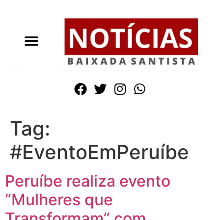
Tag:
#EventoEmPeruíbe
Peruíbe realiza evento
“Mulheres que
Transformam” com