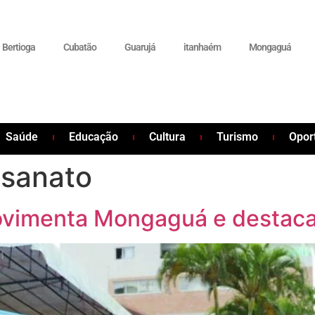
Bertioga
Cubatão
Guarujá
itanhaém
Mongaguá
Saúde
Educação
Cultura
Turismo
Opor
esanato
ovimenta Mongaguá e destaca