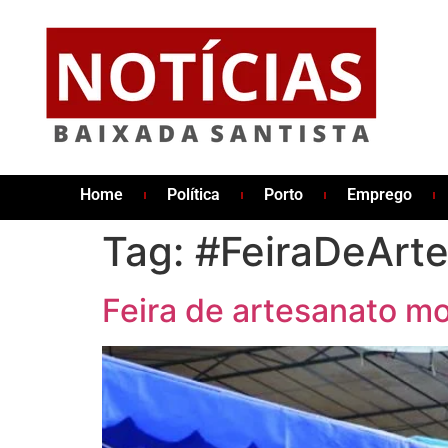
Home
Política
Porto
Emprego
Tag:
#FeiraDeArt
Feira de artesanato m