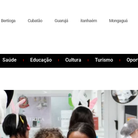
Bertioga
Cubatão
Guarujá
itanhaém
Mongaguá
Saúde
Educação
Cultura
Turismo
Opor