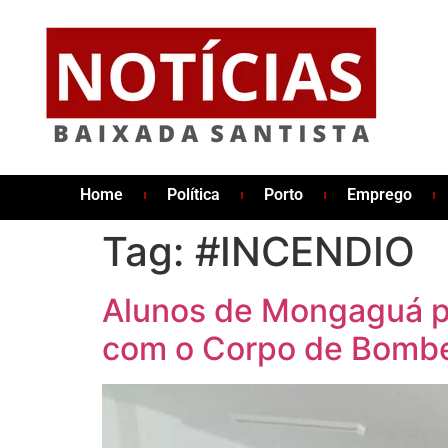
Home
Política
Porto
Emprego
Tag:
#INCENDIO
Alunos de Mongaguá pa
com o Corpo de Bombe