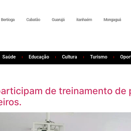
Bertioga
Cubatão
Guarujá
itanhaém
Mongaguá
Saúde
Educação
Cultura
Turismo
Opor
rticipam de treinamento de p
iros.