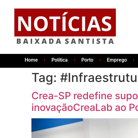
Home
Política
Porto
Emprego
Tag:
#Infraestrutu
Crea-SP redefine supo
inovaçãoCreaLab ao Po