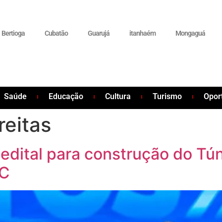
Bertioga
Cubatão
Guarujá
itanhaém
Mongaguá
Saúde
Educação
Cultura
Turismo
Opor
reitas
edital para construção do Tú
AC