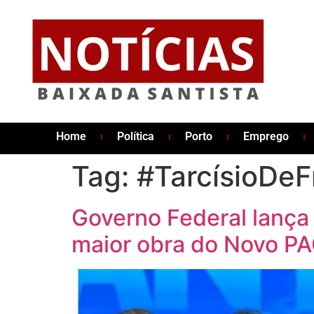
Home
Política
Porto
Emprego
Tag:
#TarcísioDeF
Governo Federal lança 
maior obra do Novo P