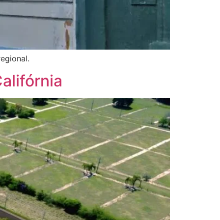
egional.
alifórnia