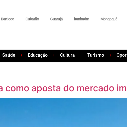
Bertioga
Cubatão
Guarujá
itanhaém
Mongaguá
Saúde
Educação
Cultura
Turismo
Opor
a como aposta do mercado imo