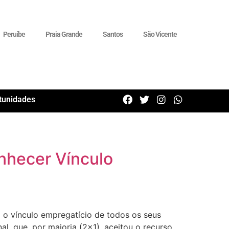
Peruíbe
Praia Grande
Santos
São Vicente
tunidades
nhecer Vínculo
 o vínculo empregatício de todos os seus
l, que, por maioria (2×1), aceitou o recurso