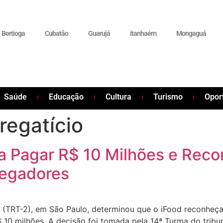
Bertioga
Cubatão
Guarujá
itanhaém
Mongaguá
Saúde
Educação
Cultura
Turismo
Opor
egatício
 Pagar R$ 10 Milhões e Reco
regadores
o (TRT-2), em São Paulo, determinou que o iFood reconheça
0 milhões. A decisão foi tomada pela 14ª Turma do tribuna