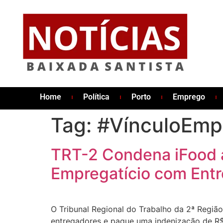
Home
Política
Porto
Emprego
Tag:
#VínculoEmpr
TRT-2 Condena iFood a
Empregatício com Ent
O Tribunal Regional do Trabalho da 2ª Regiã
entregadores e pague uma indenização de R$ 1