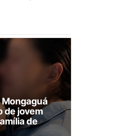
m Mongaguá
o de jovem
amília de