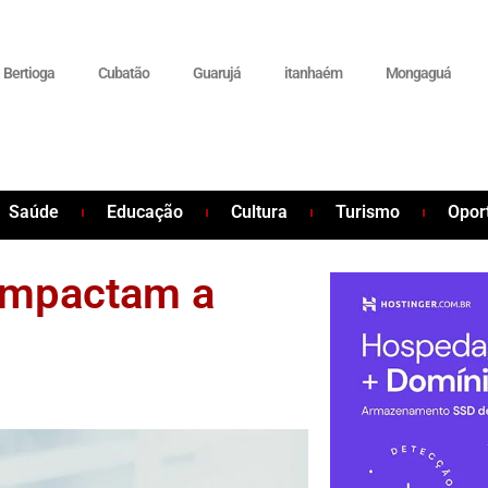
Bertioga
Cubatão
Guarujá
itanhaém
Mongaguá
Saúde
Educação
Cultura
Turismo
Opor
 impactam a