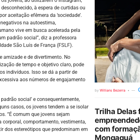
 os jovens, ao utilizarem o Instagram,
 desconhecido, à espera de curtidas ou
 por aceitação efêmera da ‘sociedade’.
 negativos na autoestima,
 humano vive em busca acelerada pela
e um padrão social”, diz a professora
uldade São Luís de França (FSLF).
de amizade e de divertimento. No
ização de tempo e objetivo claro, pode
 indivíduos. Isso se dá a partir de
excessiva aos números de engajamento
by
Willians Bezerra
no padrão social’ e consequentemente,
lguns casos, os jovens tendem a se isolar
Trilha Delas 
tros. “É comum que jovens sejam
empreendedo
ia corporal, comportamento, vestimenta,
com formaçã
rtir dos estereótipos que predominam em
Mongaguá