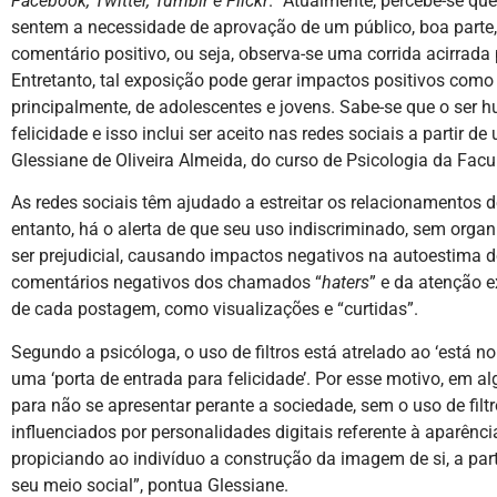
Facebook, Twitter, Tumblr e Flickr
. “Atualmente, percebe-se que
sentem a necessidade de aprovação de um público, boa parte,
comentário positivo, ou seja, observa-se uma corrida acirrada
Entretanto, tal exposição pode gerar impactos positivos como
principalmente, de adolescentes e jovens. Sabe-se que o ser
felicidade e isso inclui ser aceito nas redes sociais a partir d
Glessiane de Oliveira Almeida, do curso de Psicologia da Fac
As redes sociais têm ajudado a estreitar os relacionamentos 
entanto, há o alerta de que seu uso indiscriminado, sem organ
ser prejudicial, causando impactos negativos na autoestima dos
comentários negativos dos chamados “
haters
” e da atenção 
de cada postagem, como visualizações e “curtidas”.
Segundo a psicóloga, o uso de filtros está atrelado ao ‘está 
uma ‘porta de entrada para felicidade’. Por esse motivo, em a
para não se apresentar perante a sociedade, sem o uso de fil
influenciados por personalidades digitais referente à aparênc
propiciando ao indivíduo a construção da imagem de si, a pa
seu meio social”, pontua Glessiane.