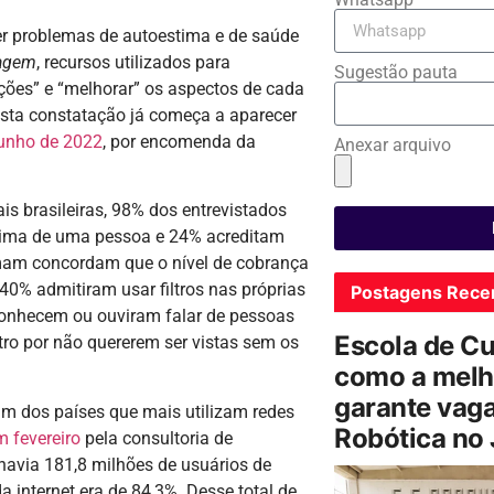
ter problemas de autoestima e de saúde
magem
, recursos utilizados para
Sugestão pauta
ções” e “melhorar” os aspectos de cada
Esta constatação já começa a aparecer
junho de 2022
, por encomenda da
Anexar arquivo
is brasileiras, 98% dos entrevistados
stima de uma pessoa e 24% acreditam
mam concordam que o nível de cobrança
; 40% admitiram usar filtros nas próprias
Postagens Rece
conhecem ou ouviram falar de pessoas
Escola de C
tro por não quererem ser vistas sem os
como a melh
garante vag
m dos países que mais utilizam redes
Robótica no
m fevereiro
pela consultoria de
havia 181,8 milhões de usuários de
a internet era de 84,3%. Desse total de