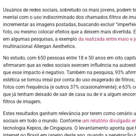
Usuários de redes sociais, sobretudo os mais jovens, podem 
mental com o uso indiscriminado dos chamados
filtros de i
incrementar as imagens postadas, buscando excluir “imperfei
foto, ou mesmo colocar efeitos que a deixem mais divertida. 
em algumas pesquisas, a exemplo
da realizada entre maio e 
multinacional Allergan Aesthetics.
No estudo, com 650 pessoas entre 18 e 50 anos em oito capita
afirmaram que as redes sociais exercem influência na autoe
que esse impacto é negativo. Também na pesquisa, 93% afir
estética se tornou irreal por conta do uso exagerado de filtros
fotos com frequência (e outros 37% ocasionalmente); e 63% 
que já tenham deixado de sair de casa ou de ir a algum encon
filtros de imagem.
Estes resultados ganham relevância por terem como cenário u
sociais em todo o mundo. Conforme
um relatório divulgado e
tecnologia Kepios, de Cingapura. O levantamento aponta que 
internet no Brasil em janeiro deste ano, quando a penetração d