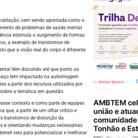
aceitação, vem sendo apontada como o
vimento de problemas de saúde mental
luência estimula o surgimento de formas
ico, a exemplo de transtornos de
sto que a visão real do corpo é diferente
ental têm discutido até que ponto os
respaço tem impactado na autoimagem
by
Willians Bezerra
es a partir dos recursos utilizados por
a sobre a temática em questão.
AMBTEM cele
 desse contexto e como parte de equipes
união e atua
 que, a partir de um olhar crítico e
is transtornos de distorção da
comunidade 
s e orientando mudanças necessárias
Tonhão e Est
nternet veio para potencializar e melhorar