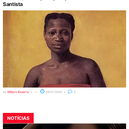
Santista
by
Willians Bezerra
28/07/2026
0
NOTÍCIAS