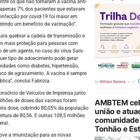
ntre os que não tomaram a vacina anti-
ra apenas 7% dos pacientes que estavam
 infecção por covid-19 foi maior em
erindo um benefício da vacinação”.
ra quebrar a cadeia de transmissão e
e em mais proteção para pessoas com
 de um agente, no caso do vírus Sars-
uer tipo de adoecimento pode gerar
bidades como diabetes, hipertensão,
isco de agravamento. A vacina é sempre
ica”, conclui Fabrizia.
by
Willians Bezerra
nsórcio de Veículos de Imprensa junto
milhões de doses das vacinas foram
AMBTEM cele
eira dose, cobrindo 80,05% da população
união e atua
rtura de 80,56. E outras 108,5 milhões
comunidade 
eral.
Tonhão e Est
move a imunização para as novas