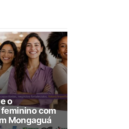
ce o
feminino com
 em Mongaguá