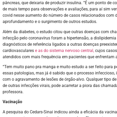
pâncreas, que deixaria de produzir insulina. “É um ponto de 
de mais tempo para observações e avaliações, para aí sim ve
covid nesse aumento do número de casos relacionados com dia
aprofundamento e o surgimento de outros estudos.
Além da diabetes, o estudo citou que outras doenças com ch
infecção pelo coronavírus foram a hipertensão, a dislipidemia
diagnósticos de referência ligados a outras doenças preexist
cardiovasculares
e as do sistema nervoso central,
cujos caso
atendidos com mais frequência em pacientes que enfrentam 
“Tem muito pano pra manga e muito estudo a ser feito para p
essas patologias, mas já é sabido que o processo infeccioso, 
com o agravamento de lesões de órgão-alvo. Qualquer tipo de 
de outras infecções virais, pode acarretar a piora das chama
professora.
Vacinação
A pesquisa do Cedars-Sinai indicou ainda a eficácia da vaci