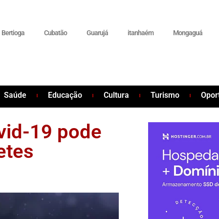
Bertioga
Cubatão
Guarujá
itanhaém
Mongaguá
Saúde
Educação
Cultura
Turismo
Opor
vid-19 pode
etes