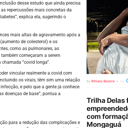
conclusão desse estudo que ainda precisa
r as repercussões mais concretas da
betes”, explica ela, sugerindo o
ances mais altas de agravamento após a
 (aumento de colesterol) e os
entes, como as pulmonares, as
s também começaram a serem
a chamada “covid longa”.
oder vincular realmente a covid com
incluindo os virais, têm sim uma relação
by
Willians Bezerra
infecção, e pelo que a gente já conhece
das doenças de base”, pontua a
Trilha Delas 
empreendedo
com formaçã
nação para a redução das complicações e
Mongaguá