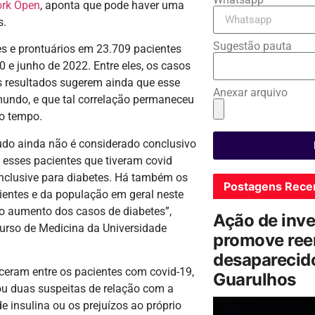
ork Open
, aponta que pode haver uma
s.
Sugestão pauta
mes e prontuários em 23.709 pacientes
 e junho de 2022. Entre eles, os casos
 resultados sugerem ainda que esse
Anexar arquivo
mundo, e que tal correlação permaneceu
ao tempo.
tudo ainda não é considerado conclusivo
 esses pacientes que tiveram covid
nclusive para diabetes. Há também os
Postagens Rece
ientes e da população em geral neste
o aumento dos casos de diabetes”,
Ação de inv
 curso de Medicina da Universidade
promove ree
desaparecido
ceram entre os pacientes com covid-19,
Guarulhos
u duas suspeitas de relação com a
 insulina ou os prejuízos ao próprio