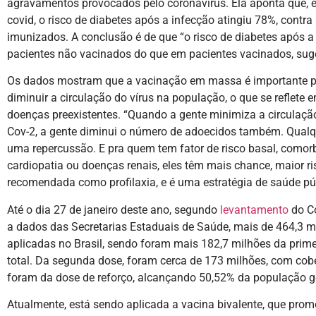
agravamentos provocados pelo coronavírus. Ela aponta que, e
covid, o risco de diabetes após a infecção atingiu 78%, cont
imunizados. A conclusão é de que “o risco de diabetes após a
pacientes não vacinados do que em pacientes vacinados, sug
Os dados mostram que a vacinação em massa é importante pa
diminuir a circulação do vírus na população, o que se reflet
doenças preexistentes. “Quando a gente minimiza a circulação
Cov-2, a gente diminui o número de adoecidos também. Qualq
uma repercussão. E pra quem tem fator de risco basal, comor
cardiopatia ou doenças renais, eles têm mais chance, maior r
recomendada como profilaxia, e é uma estratégia de saúde públ
Até o dia 27 de janeiro deste ano, segundo
levantamento
do Co
a dados das Secretarias Estaduais de Saúde, mais de 464,3 
aplicadas no Brasil, sendo foram mais 182,7 milhões da prim
total. Da segunda dose, foram cerca de 173 milhões, com cobe
foram da dose de reforço, alcançando 50,52% da população g
Atualmente, está sendo aplicada a vacina bivalente, que pro