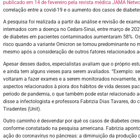
publicado em 14 de fevereiro pela revista médica JAMA Netw
correlação entre a covid-19 e o aumento dos casos de diabete
A pesquisa foi realizada a partir da análise e revisão de exa
internados com a doença no Cedars-Sinai, entre março de 2020
de diabetes em pacientes contaminados aumentaram 58%. Os
risco quando a variante Omicron se tornou predominante no 
mesmo após a consideração de outros fatores relacionados 
Apesar desses dados, especialistas avaliam que o próprio es
e ainda tem alguns vieses para serem avaliados. “Exemplo: se
voltaram a fazer exames e a serem monitorados novamente, i
aspectos relacionados à piora dos hábitos de vida desses pac
período de pandemia, o que também pode estar relacionado a
disse a infectologista e professora Fabrizia Dias Tavares, do
Tiradentes (Unit).
Outro caminho é desvendar por quê os casos de diabetes cres
conforme constatado na pesquisa americana. Fabrizia aponto
ação do coronavírus no pâncreas: a diminuição da produção de