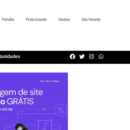
Peruíbe
Praia Grande
Santos
São Vicente
tunidades