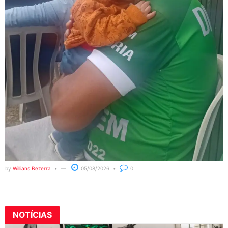
by
Willians Bezerra
05/08/2026
0
NOTÍCIAS