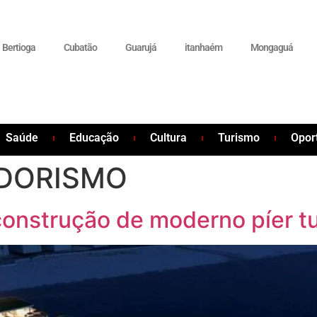
Bertioga
Cubatão
Guarujá
itanhaém
Mongaguá
Saúde
Educação
Cultura
Turismo
Opor
DORISMO
onstrução de moderno píer tu