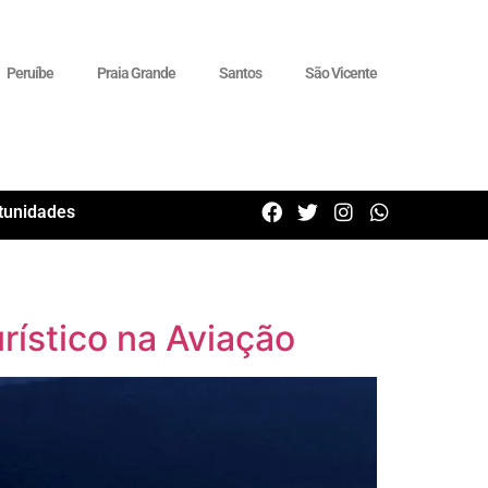
Peruíbe
Praia Grande
Santos
São Vicente
tunidades
rístico na Aviação