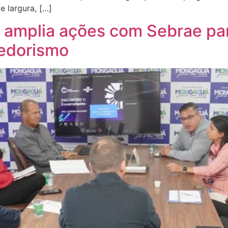
 largura, […]
mplia ações com Sebrae para
edorismo