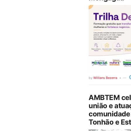
by
Willians Bezerra
AMBTEM cele
união e atua
comunidade 
Tonhão e Est