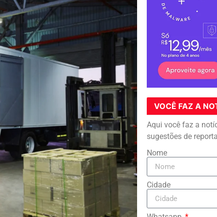
VOCÊ FAZ A NO
Aqui você faz a notí
sugestões de report
Nome
Cidade
Whatsapp