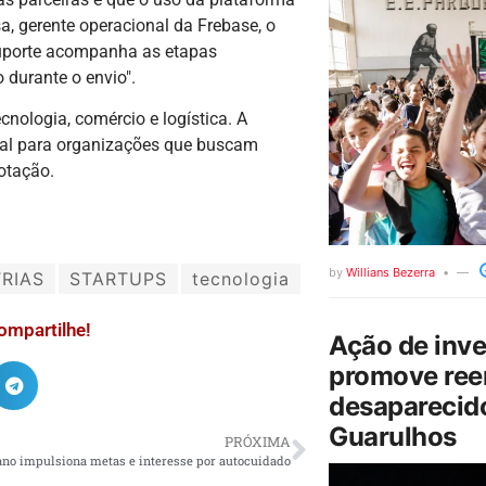
 gerente operacional da Frebase, o
uporte acompanha as etapas
 durante o envio".
nologia, comércio e logística. A
ital para organizações que buscam
otação.
by
Willians Bezerra
RIAS
STARTUPS
tecnologia
ompartilhe!
Ação de inv
promove ree
desaparecido
Guarulhos
PRÓXIMA
 ano impulsiona metas e interesse por autocuidado