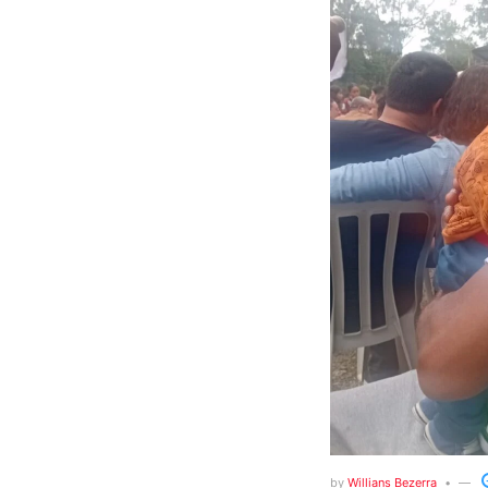
by
Willians Bezerra