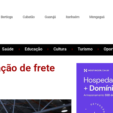
Bertioga
Cubatão
Guarujá
itanhaém
Mongaguá
Saúde
Educação
Cultura
Turismo
Opor
ção de frete
s