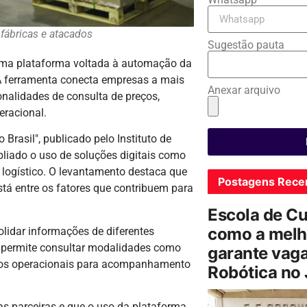
 fábricas e atacados
Sugestão pauta
 uma plataforma voltada à automação da
. A ferramenta conecta empresas a mais
Anexar arquivo
nalidades de consulta de preços,
racional.
Brasil", publicado pelo Instituto de
pliado o uso de soluções digitais como
logístico. O levantamento destaca que
Postagens Rece
stá entre os fatores que contribuem para
Escola de C
como a melh
olidar informações de diferentes
a permite consultar modalidades como
garante vag
ados operacionais para acompanhamento
Robótica no
s parceiras e que o uso da plataforma