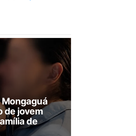
m Mongaguá
o de jovem
amília de