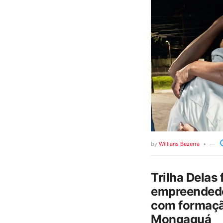
by
Willians Bezerra
Trilha Delas 
empreendedo
com formaçã
Mongaguá