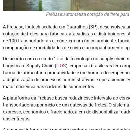
Frebase automatiza cotação de frete para
A Frebase, logtech sediada em Guarulhos (SP), desenvolveu
cotação de fretes para fábricas, atacadistas e distribuidores
de 100 transportadoras e reúne, em um único ambiente, funcio
comparação de modalidades de envio e acompanhamento ope
De acordo com o estudo "Uso de tecnologia no supply chain no 
Logística e Supply Chain (
ILOS
), empresas brasileiras têm am
forma de aumentar a produtividade e melhorar o desempenho 
a digitalização de processos administrativos e operacionais e
maior eficiência nas cadeias de suprimentos.
A plataforma da Frebase busca reduzir esse intervalo ao cons
transportadoras por meio de um gateway de fretes. O sistem
expresso, econômico e fracionado, além de disponibilizar d
das entregas.
A empresa informa que mantém contratos com transportadora