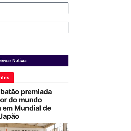
Enviar Notícia
ntes
ubatão premiada
or do mundo
a em Mundial de
 Japão