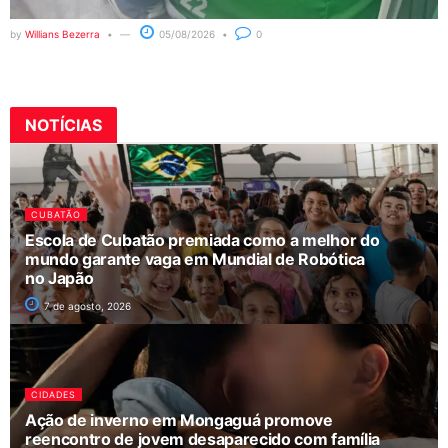
by
Willians Bezerra
05/08/2026
0
NOTÍCIAS
CUBATÃO
Escola de Cubatão premiada como a melhor do
mundo garante vaga em Mundial de Robótica
no Japão
7 de agosto, 2026
CIDADES
Ação de inverno em Mongaguá promove
reencontro de jovem desaparecido com família