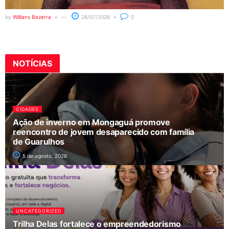
by
Willians Bezerra
28/07/2026
0
NOTÍCIAS
CIDADES
Ação de inverno em Mongaguá promove
reencontro de jovem desaparecido com família
de Guarulhos
5 de agosto, 2026
UNCATEGORIZED
Trilha Delas fortalece o empreendedorismo