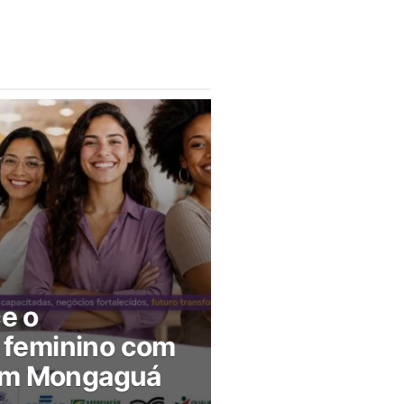
ce o
feminino com
 em Mongaguá