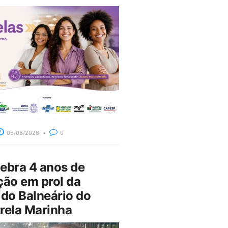
05/08/2026
0
bra 4 anos de
ção em prol da
do Balneário do
rela Marinha