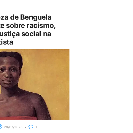
za de Benguela
e sobre racismo,
ustiça social na
ista
28/07/2026
0