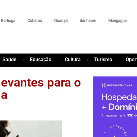
Bertioga
Cubatão
Guarujá
itanhaém
Mongaguá
Saúde
Educação
Cultura
Turismo
Opor
evantes para o
sa