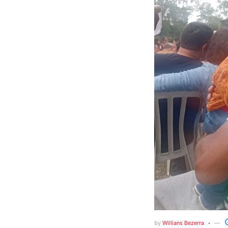
by
Willians Bezerra