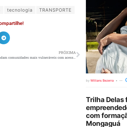
S
tecnologia
TRANSPORTE
ompartilhe!
PRÓXIMA
Microgrids ajudam comunidades mais vulneráveis com acesso à energia elétrica
by
Willians Bezerra
Trilha Delas 
empreendedo
com formaçã
Mongaguá