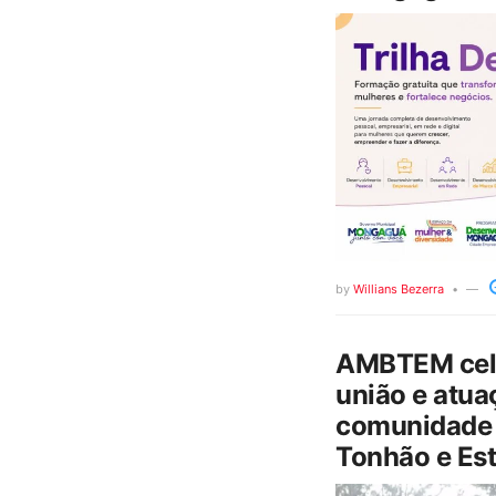
by
Willians Bezerra
AMBTEM cele
união e atua
comunidade 
Tonhão e Est