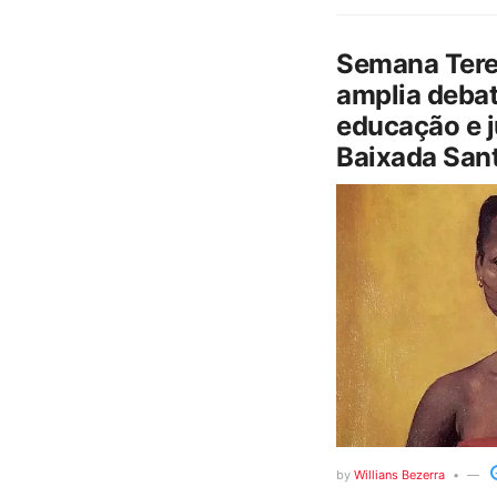
Semana Tere
amplia debat
educação e j
Baixada Sant
by
Willians Bezerra