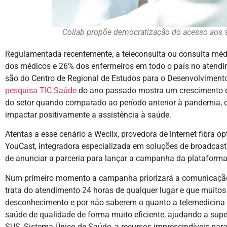
Collab propõe democratização do acesso aos s
Regulamentada recentemente, a teleconsulta ou consulta médi
dos médicos e 26% dos enfermeiros em todo o país no atend
são do Centro de Regional de Estudos para o Desenvolvimento
pesquisa TIC Saúde
do ano passado mostra um crescimento do
do setor quando comparado ao período anterior à pandemia, o
impactar positivamente a assistência à saúde.
Atentas a esse cenário a Weclix, provedora de internet fibra ó
YouCast, integradora especializada em soluções de broadcast,
de anunciar a parceria para lançar a campanha da plataform
Num primeiro momento a campanha priorizará a comunicação 
trata do atendimento 24 horas de qualquer lugar e que muito
desconhecimento e por não saberem o quanto a telemedicina 
saúde de qualidade de forma muito eficiente, ajudando a supe
SUS, Sistema Único de Saúde, a recursos imprescindíveis pa