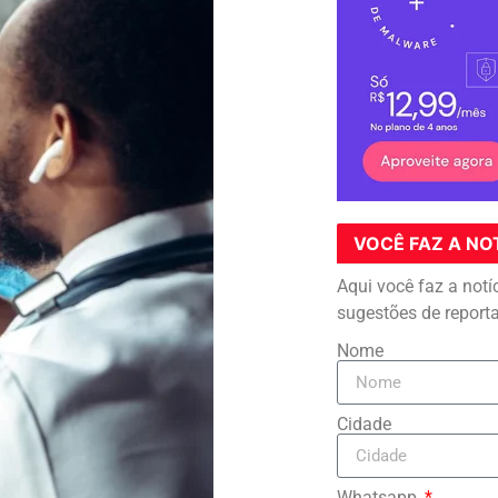
VOCÊ FAZ A NO
Aqui você faz a notí
sugestões de report
Nome
Cidade
Whatsapp