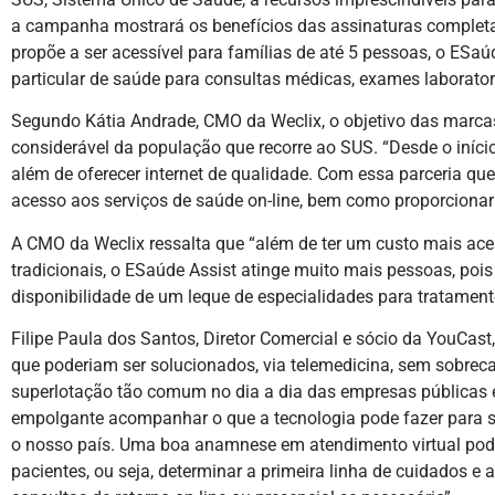
a campanha mostrará os benefícios das assinaturas complet
propõe a ser acessível para famílias de até 5 pessoas, o ESaú
particular de saúde para consultas médicas, exames laborator
Segundo Kátia Andrade, CMO da Weclix, o objetivo das marcas
considerável da população que recorre ao SUS. “Desde o iníc
além de oferecer internet de qualidade. Com essa parceria qu
acesso aos serviços de saúde on-line, bem como proporcionar
A CMO da Weclix ressalta que “além de ter um custo mais ac
tradicionais, o ESaúde Assist atinge muito mais pessoas, pois
disponibilidade de um leque de especialidades para tratamento
Filipe Paula dos Santos, Diretor Comercial e sócio da YouCas
que poderiam ser solucionados, via telemedicina, sem sobrecar
superlotação tão comum no dia a dia das empresas públicas e
empolgante acompanhar o que a tecnologia pode fazer para 
o nosso país. Uma boa anamnese em atendimento virtual pod
pacientes, ou seja, determinar a primeira linha de cuidados