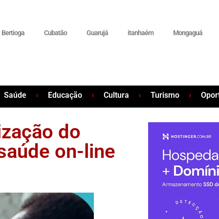
Bertioga
Cubatão
Guarujá
itanhaém
Mongaguá
Saúde
Educação
Cultura
Turismo
Opor
ização do
saúde on-line