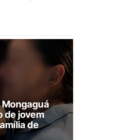
m Mongaguá
o de jovem
amília de