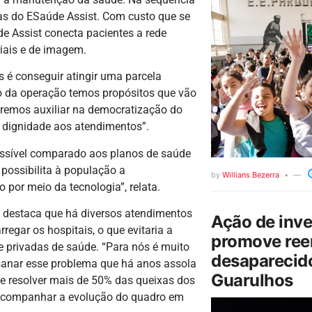
as do ESaúde Assist. Com custo que se
de Assist conecta pacientes a rede
iais e de imagem.
 é conseguir atingir uma parcela
io da operação temos propósitos que vão
eremos auxiliar na democratização do
 dignidade aos atendimentos”.
essível comparado aos planos de saúde
 possibilita à população a
by
Willians Bezerra
 por meio da tecnologia”, relata.
t, destaca que há diversos atendimentos
Ação de inv
regar os hospitais, o que evitaria a
promove ree
 privadas de saúde. “Para nós é muito
desaparecido
sanar esse problema que há anos assola
Guarulhos
e resolver mais de 50% das queixas dos
 e acompanhar a evolução do quadro em