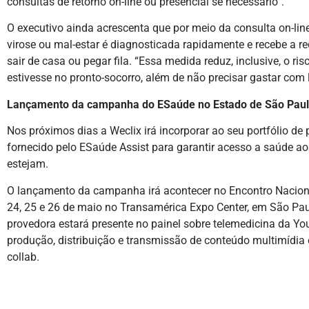
consultas de retorno on-line ou presencial se necessário”.
O executivo ainda acrescenta que por meio da consulta on-li
virose ou mal-estar é diagnosticada rapidamente e recebe a re
sair de casa ou pegar fila. “Essa medida reduz, inclusive, o r
estivesse no pronto-socorro, além de não precisar gastar com
Lançamento da campanha do ESaúde no Estado de São Pau
Nos próximos dias a Weclix irá incorporar ao seu portfólio de 
fornecido pelo ESaúde Assist para garantir acesso a saúde ao
estejam.
O lançamento da campanha irá acontecer no Encontro Naciona
24, 25 e 26 de maio no Transamérica Expo Center, em São Pau
provedora estará presente no painel sobre telemedicina da Yo
produção, distribuição e transmissão de conteúdo multimídia 
collab.