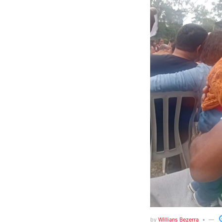
by
Willians Bezerra