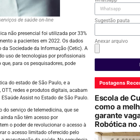
erviços de saúde on-line
Sugestão pauta
ca não presencial foi utilizada por 33%
imento a pacientes em 2022. Os dados
Anexar arquivo
 da Sociedade da Informação (Cetic). A
 uso de tecnologias por profissionais
 que, para os pesquisadores, pode
Postagens Rece
ptica do estado de São Paulo, e a
 OTT, redes e produtos digitais, acabam
Escola de C
a ESaúde Assist no Estado de São Paulo.
como a melh
do serviço de telemedicina, que se
garante vag
s ainda não têm acesso por
Robótica no
tem o poder de revolucionar o acesso à
rar o acesso limitado oferecido pelo
ra a manutenção da saúde. Na sequência