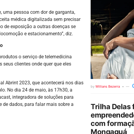
ne, uma pessoa com dor de garganta,
ceita médica digitalizada sem precisar
isco de exposição a outras doenças se
 locomoção e estacionamento”, diz.
lo
produtos o serviço de telemedicina
s seus clientes onde quer que eles
l Abrint 2023, que acontecerá nos dias
by
Willians Bezerra
lo. No dia 24 de maio, às 17h30, a
ucast, integradora de soluções para
e de dados, para falar mais sobre a
Trilha Delas 
empreendedo
com formaçã
Mongaguá