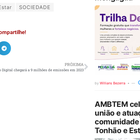
star
SOCIEDADE
ompartilhe!
PRÓXIMA
o Digital chegará a 9 milhões de emissões em 2023
by
Willians Bezerra
AMBTEM cele
união e atua
comunidade 
Tonhão e Est