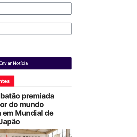
Enviar Notícia
ntes
ubatão premiada
or do mundo
a em Mundial de
 Japão