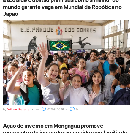
Escola de Cubatão premiada como a melhor do
mundo garante vaga em Mundial de Robótica no
Japão
by
Willians Bezerra
07/08/2026
0
Ação de inverno em Mongaguá promove
reencontro de jovem desaparecido com família de