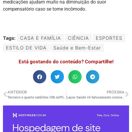
medicações ajudam muito na diminuição do suor
compensatório caso se torne incômodo.
Tags:
CASA E FAMÍLIA
CIÊNCIA
ESPORTES
ESTILO DE VIDA
Saúde e Bem-Estar
Está gostando do conteúdo? Compartilhe!
ANTERIOR
PRÓXIMA
Terceiro e quarto satélites O3b mPOWER da SES são lançados com sucesso
Laços Saúde vê faturamento crescer 13 vezes e espera resultado ainda mais forte