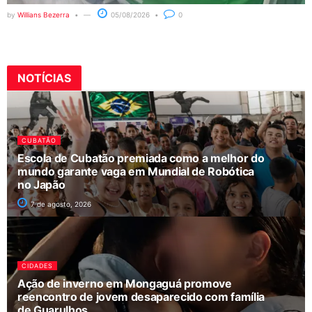
by
Willians Bezerra
05/08/2026
0
NOTÍCIAS
CUBATÃO
Escola de Cubatão premiada como a melhor do
mundo garante vaga em Mundial de Robótica
no Japão
7 de agosto, 2026
CIDADES
Ação de inverno em Mongaguá promove
reencontro de jovem desaparecido com família
de Guarulhos