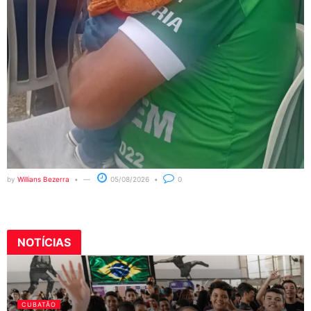
by
Willians Bezerra
05/08/2026
0
NOTÍCIAS
CUBATÃO