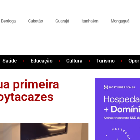
Bertioga
Cubatão
Guarujá
itanhaém
Mongaguá
Saúde
Educação
Cultura
Turismo
Opor
a primeira
oytacazes