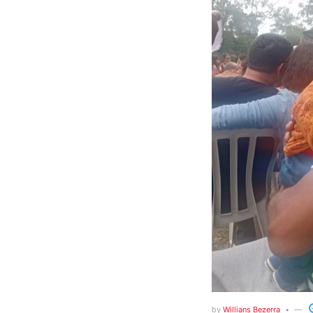
by
Willians Bezerra